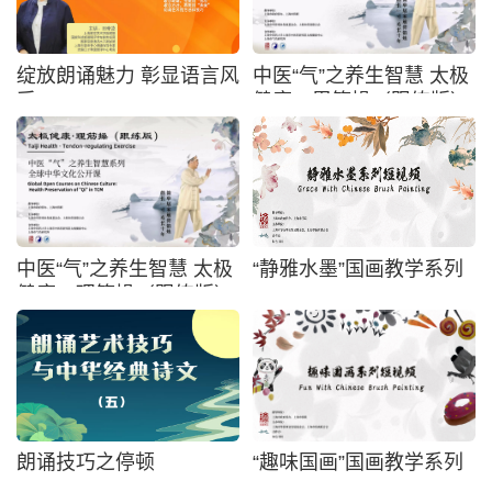
绽放朗诵魅力 彰显语言风
中医“气”之养生智慧 太极
采
健康・甩筯操（跟练版）
中医“气”之养生智慧 太极
“静雅水墨”国画教学系列
健康・理筯操（跟练版）
朗诵技巧之停顿
“趣味国画”国画教学系列