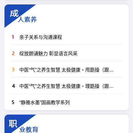
亲子关系与沟通课程
绽放朗诵魅力 彰显语言风采
中医“气”之养生智慧 太极健康・甩筯操（跟练版）
中医“气”之养生智慧 太极健康・理筯操（跟练版）
“静雅水墨”国画教学系列