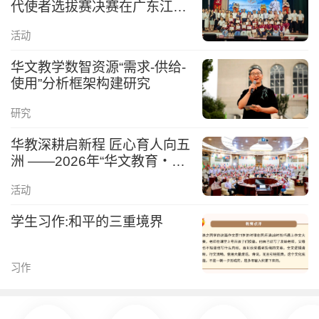
代使者选拔赛决赛在广东江门
举行
活动
华文教学数智资源“需求-供给-
使用”分析框架构建研究
研究
华教深耕启新程 匠心育人向五
洲 ——2026年“华文教育・华
文教师”研习班圆满结业
活动
学生习作:和平的三重境界
习作