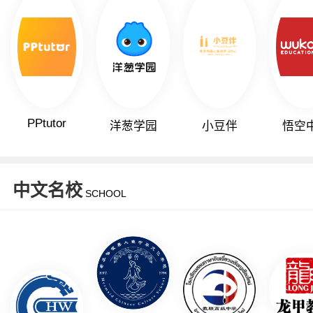
PPtutor
洋葱学园
小豆伴
悟空
中文名校
SCHOOL