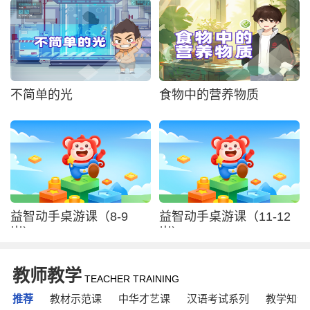
不简单的光
食物中的营养物质
益智动手桌游课（8-9
益智动手桌游课（11-12
岁）
岁）
教师教学
TEACHER TRAINING
推荐
教材示范课
中华才艺课
汉语考试系列
教学知识