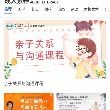
成人素养
ADULT LITERACY
推荐
国学
书法
插花
国画
诵读
太极武术
家
亲子关系与沟通课程