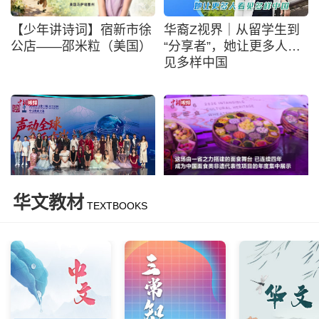
【少年讲诗词】宿新市徐
华裔Z视界｜从留学生到
公店——邵米粒（美国）
“分享者”，她让更多人看
见多样中国
2026年“文化中国·水立方
中国“面食之乡”再摆非遗
华文教材
TEXTBOOKS
杯”中文歌曲大赛总决赛
盛宴 百余种面食集中展演
落幕