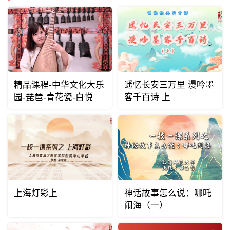
精品课程-中华文化大乐
遥忆长安三万里 漫吟墨
园-琵琶-青花瓷-白悦
客千百诗 上
上海灯彩上
神话故事怎么说：哪吒
闹海（一）