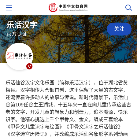
乐活汉字
关注
官方认证
乐活仙谷汉字文化乐园（简称乐活汉字），位于湖北省黄
梅县。汉字相传为仓颉首创，这里保留了大量的古文字，
还流传着许多动人的故事与传说。新时代背景下，乐活仙
谷第109任谷主王润城，十五年来一直在向儿童传承这些古
老的文字，开发儿童的想象力和创造力，追本溯源，快乐
识字。他精心挑选上千个甲骨文、金文，编成三套绘本
《甲骨文儿童识字与绘画》《甲骨文识字之乐活仙谷》
《汉字迷宫历险记》，并改编成乐活仙谷象形字系列动画