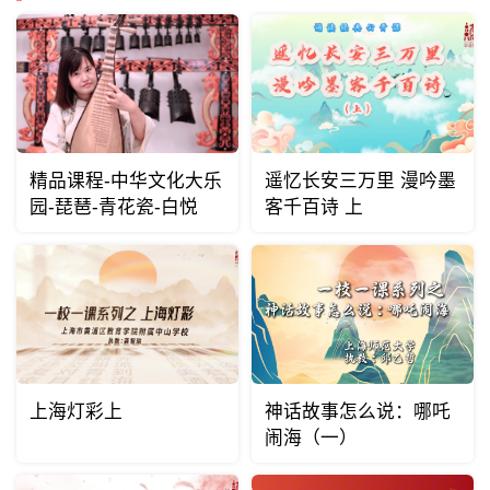
精品课程-中华文化大乐
遥忆长安三万里 漫吟墨
园-琵琶-青花瓷-白悦
客千百诗 上
上海灯彩上
神话故事怎么说：哪吒
闹海（一）