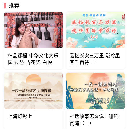
推荐
精品课程-中华文化大乐
遥忆长安三万里 漫吟墨
园-琵琶-青花瓷-白悦
客千百诗 上
上海灯彩上
神话故事怎么说：哪吒
闹海（一）