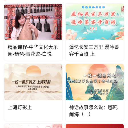
精品课程-中华文化大乐
遥忆长安三万里 漫吟墨
园-琵琶-青花瓷-白悦
客千百诗 上
上海灯彩上
神话故事怎么说：哪吒
闹海（一）