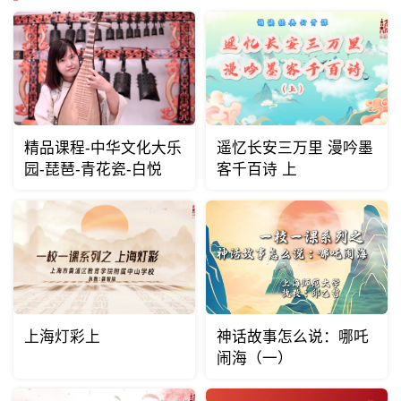
精品课程-中华文化大乐
遥忆长安三万里 漫吟墨
园-琵琶-青花瓷-白悦
客千百诗 上
上海灯彩上
神话故事怎么说：哪吒
闹海（一）