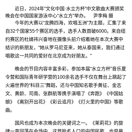
近日，2024年“文化中国·水立方杯”中文歌曲大赛颁奖
晚会在中国国家游泳中心“水立方”举办。 尹李梅 摄
今年的大赛以“龙腾四海，欢唱五洲”为主题，汇集了来
自32个国家55个赛区的选手，选手人数首破6000。来自纽
约赛区的杜婧祎兴奋地在摄像头前介绍着她在本次大赛中
结识的新朋友，“她从罗马尼亚来，她从泰国来，我们通过
唱歌这一共同的爱好在北京成为好朋友。”
晚会的节目内容丰富多彩，参加本届“水立方杯”音乐夏
令营和国际青年研学营的100余名选手不仅在舞台上跳起了
火遍世界的“科目三”舞蹈，还与中国知名歌手黄征、金志
文、黄龄、司南、张群航等携手演唱了《奔跑》《中国姑
娘》《离别开出花》《彩云追月》《灯火里的中国》等歌
曲。
国风也成为本次晚会的关键词之一。《茉莉花》的旋
律一直回荡在会场中，这首脍炙人口的中国民歌，也是最