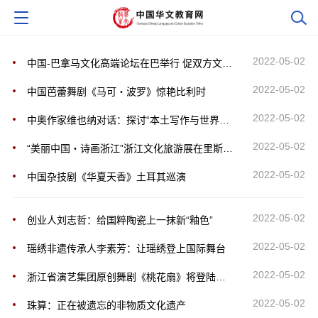
2022-05-02
中国-巴拿马文化高端论坛在巴举行 促双方文化发展
2022-05-02
中国芭蕾舞剧《马可・波罗》惊艳比利时
2022-05-02
中奥作家维也纳对话：探讨“本土写作与世界想象”
2022-05-02
“美丽中国・诗画浙江”浙江文化旅游展在里斯本开幕
2022-05-02
中国杂技剧《华夏天香》土耳其巡演
2022-05-02
创业人刘志哲：给国粹陶瓷上一抹新“釉色”
2022-05-02
瑶绣非遗传承人李素芳：让瑶绣登上国际舞台
2022-05-02
浙江省演艺集团原创舞剧《桃花扇》将登陆澳大利亚
2022-05-02
珠算：正在被遗忘的非物质文化遗产