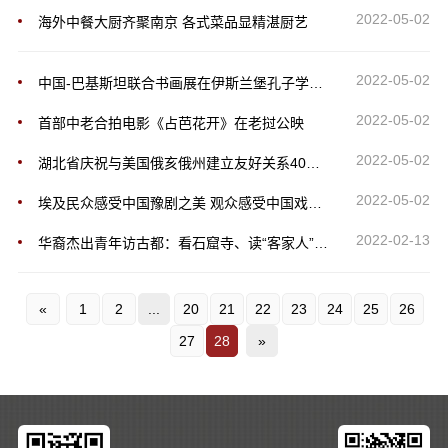
2022-05-02
海外中餐大厨齐聚南京 各式菜品显精湛厨艺
2022-05-02
中国-巴基斯坦联合书画展在伊斯兰堡孔子学院展出
2022-05-02
首部中老合拍电影《占芭花开》在老挝公映
2022-05-02
湖北省庆祝与美国俄亥俄州建立友好关系40周年
2022-05-02
埃及民众感受中国豫剧之美 观众感受中国戏曲魅力
2022-02-13
华裔杰出青年访古都：看石窟寺、读“客家人”、识“最早中国”
«
1
2
...
20
21
22
23
24
25
26
27
28
»