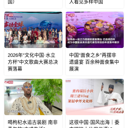
国）
人看见多样中国
2026年“文化中国·水立
中国“面食之乡”再摆非
方杯”中文歌曲大赛总决
遗盛宴 百余种面食集中
赛落幕
展演
喝枸杞水追古装剧 南非
这很中国·国风出海｜委