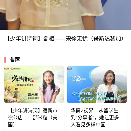
【少年讲诗词】蜀相——宋徐无忧（哥斯达黎加）
推荐
【少年讲诗词】宿新市
华裔Z视界｜从留学生
徐公店——邵米粒（美
到“分享者”，她让更多
国）
人看见多样中国