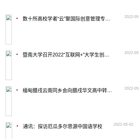
2022-05
数十所高校学者“云”聚国际创意管理专委会年会
2022-05
暨南大学召开2022“互联网+”大学生创新创业大赛工作推进会
2022-05
缅甸腊戌云南同乡会向腊戌华文高中转赠图书
2022-05-02
通讯：探访厄瓜多尔思源中国语学校