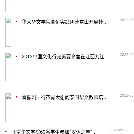
2022-05
华大华文学院溯侨实践团赴常山开展社会实践
2022-05
2013中国文化行完美夏令营在江西九江学院闭营
2022-05
雷振刚一行莅青大慰问泰国华文教师培训班学员
2022-05-02
北京华文学院60名学生参加"汉语之星"大赛海选