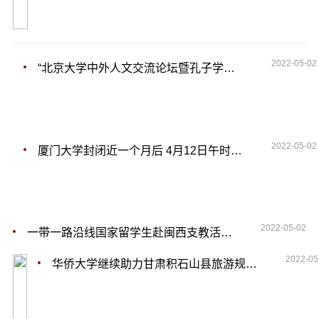
2022-05-02
“北京大学中外人文交流论坛暨孔子学院学术文化季”开幕
2022-05-02
厦门大学封闭近一个月后 4月12日午时解封
2022-05-02
一带一路沿线国家留学生赴闽西支教活动结束
2022-05
华侨大学继续助力甘肃积石山县旅游规划扶贫