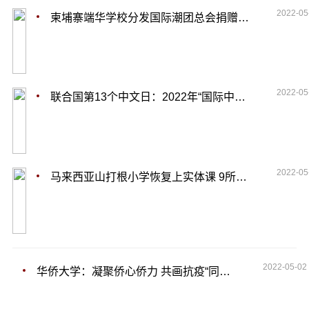
2022-05
柬埔寨端华学校分发国际潮团总会捐赠的防疫口罩
2022-05
联合国第13个中文日：2022年“国际中文日”活动在辽宁大连启动
2022-05
马来西亚山打根小学恢复上实体课 9所华小出席率超90%
2022-05-02
华侨大学：凝聚侨心侨力 共画抗疫“同心圆”