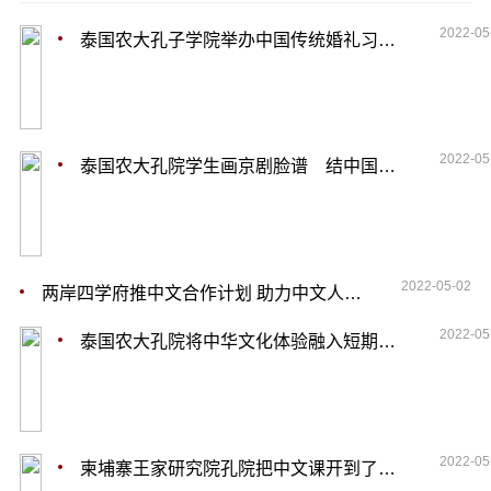
2022-05
泰国农大孔子学院举办中国传统婚礼习俗展
2022-05
泰国农大孔院学生画京剧脸谱 结中国情缘
2022-05-02
两岸四学府推中文合作计划 助力中文人才培养
2022-05
泰国农大孔院将中华文化体验融入短期汉语培训
2022-05
柬埔寨王家研究院孔院把中文课开到了总理府