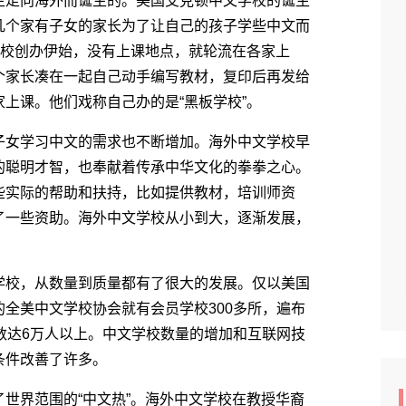
走向海外而诞生的。美国艾克顿中文学校的诞生
几个家有子女的家长为了让自己的孩子学些中文而
学校创办伊始，没有上课地点，就轮流在各家上
个家长凑在一起自己动手编写教材，复印后再发给
上课。他们戏称自己办的是“黑板学校”。
女学习中文的需求也不断增加。海外中文学校早
的聪明才智，也奉献着传承中华文化的拳拳之心。
些实际的帮助和扶持，比如提供教材，培训师资
了一些资助。海外中文学校从小到大，逐渐发展，
校，从数量到质量都有了很大的发展。仅以美国
全美中文学校协会就有会员学校300多所，遍布
数达6万人以上。中文学校数量的增加和互联网技
条件改善了许多。
界范围的“中文热”。海外中文学校在教授华裔