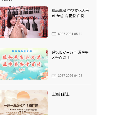
精品课程-中华文化大乐
园-琵琶-青花瓷-白悦
6907
2024-05-14
遥忆长安三万里 漫吟墨
客千百诗 上
3087
2026-04-28
上海灯彩上