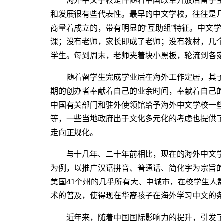
海外中文学校是伴随着中国改革开放后留学生
和发展很有些代表性。最早的中文学校，往往是
商量着成立的，带有明显的“互助组”特征。中文
课；没有老师，家长即成了老师；没有教材，几
学生。每到周末，老师夹着块小黑板，轮流到各家
随着留学生完成学业后在海外工作定居，其子
期的创办者奉献着自己的业余时间，奉献着自己
中国有关部门和驻外使领馆给予海外中文学校一
等，一些当地政府出于文化多元化的考虑也提供
走向正规化。
与十几年、二十年前相比，现在的海外中文学
为例，以推广汉语拼音、普通话、简化字为宗旨的
美国41个州的几乎所有大、中城市，在校学生人
术的普及，使得现在华裔孩子在海外学习中文的
近年来，随着中国国际影响力的提升，引发了世