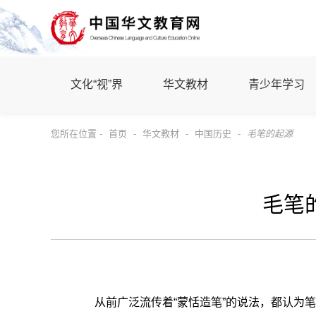
文化“视”界
华文教材
青少年学习
您所在位置 -
首页
-
华文教材
-
中国历史
-
毛笔的起源
毛笔
从前广泛流传着“蒙恬造笔”的说法，都认为笔