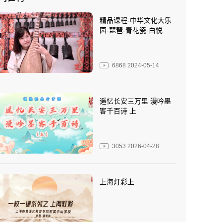
精品课程-中华文化大乐
园-琵琶-青花瓷-白悦
6868
2024-05-14
遥忆长安三万里 漫吟墨
客千百诗 上
3053
2026-04-28
上海灯彩上