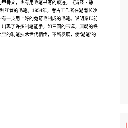
的甲骨文，也有用毛笔书写的痕迹。《诗经・静
种红管的毛笔。1954年，考古工作者在湖南长沙
中有一支用上好的兔箭毛制成的毛笔。说明秦以前
，出现了许多制笔能手，如三国的韦诞，唐朝的铁
宝的制笔技术世代相传，不断发展，使“湖笔”的