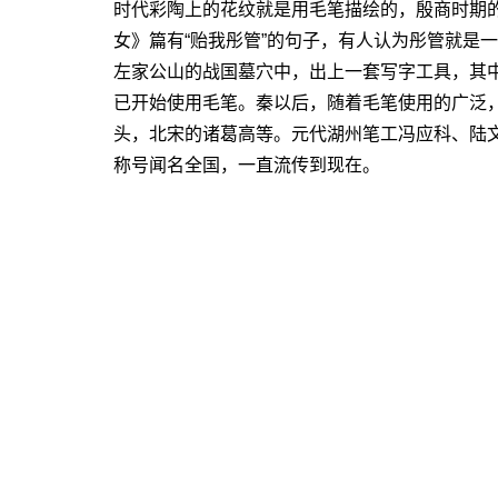
时代彩陶上的花纹就是用毛笔描绘的，殷商时期
女》篇有“贻我彤管”的句子，有人认为彤管就是一
左家公山的战国墓穴中，出上一套写字工具，其
已开始使用毛笔。秦以后，随着毛笔使用的广泛
头，北宋的诸葛高等。元代湖州笔工冯应科、陆文
称号闻名全国，一直流传到现在。