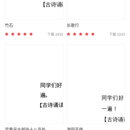
竹石
长歌行
下载 3455
下载 3243
早春呈水部张十八员外
游园不值