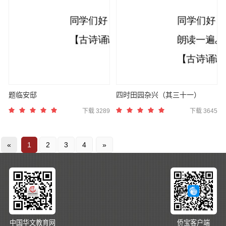
题临安邸
四时田园杂兴（其三十一）
下载 3289
下载 3645
«
1
2
3
4
»
中国华文教育网
侨宝客户端