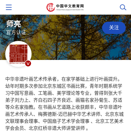
师亮
关注
官方认证
中华非遗叶画艺术传承者，在家学基础上进行叶画提升。
幼年时期多次参加北京东城区书画比赛，青年时期系统学
习中国写意画、工笔画、美学理论等专业，曾得到张大千
弟子刘力上、齐白石四子齐良迟、画猫名家孙菊生、苏适
等众名家指教。在书画从艺道路上收获颇丰，中华非遗叶
画艺术传承人、梅赛德斯-迈巴赫中华艺术讲师、北京东城
文联理事会理事、中国扇子艺术学会理事 、北京工艺美术
学会会员、北京红桥非遗大师讲堂讲师 。