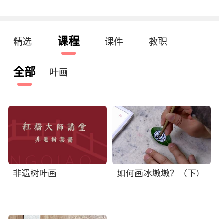
课程
精选
课件
教职
全部
叶画
非遗树叶画
如何画冰墩墩？（下）