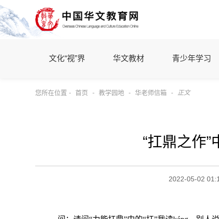
文化“视”界
华文教材
青少年学习
您所在位置 -
首页
-
教学园地
-
华老师信箱
-
正文
“扛鼎之作”
2022-05-02 01: