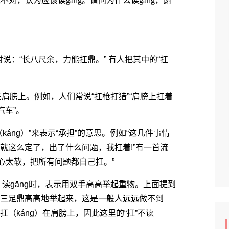
说不对，认为应该读gāng。请问为什么读gāng，谢
“长八尺余，力能扛鼎。” 有人把其中的“扛
肩膀上。例如，人们常说“扛枪打猎”“肩膀上扛着
汽车”。
áng）”来表示“承担”的意思。例如“这几件事情
就这么定了，出了什么问题，我扛着!”有一首流
心太软，把所有问题都自己扛。”
读gāng时，表示用双手高高举起重物。上面提到
的三足鼎高高地举起来，这是一般人远远做不到
（káng）在肩膀上，因此这里的“扛”不读