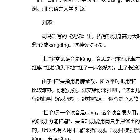
问：请问“力能扛鼎”中的“扛”我读káng，别人
谢。(北京语言大学 刘添)
刘添：
司马迁写的《史记》里，描写项羽身高力大时说：
鼎”读成kángdǐng。这种读法不对。
“扛”字常见读音是káng，意思是把东西承载在
红旗”“扛着锄头下地”“扛了一麻袋核桃，上了长途
由于“扛”是指用肩膀承载，所以平时也用“扛（k
比较难办，你能力强，就交给你来扛吧”，“这事儿
行歌曲叫《心太软》，歌中唱道：“你总是心太软
“扛”的另一个读音是gāng。这个读音很少用。
的项羽“力能扛鼎”，是说项羽能用两只手把沉重
的，所以也有人用“扛鼎”来指项羽。项羽不是把鼎扛
káng，要读gāng。