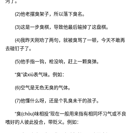
河了。
(2)他老摆臭架子，所以落下臭名。
(3)这是一步臭棋，导致他最后输掉了这盘棋。
(4)我昨天刚劝了两句，就被臭骂了一顿，今天不敢再
去碰钉子了。
(5)他手指一钩，枪没响，赶上一颗臭弹。
“臭”读xiù表气味。例如：
(6)空气是无色无臭的气体。
(7)他懂什么呀，还是个乳臭未干的孩子。
“臭(chòu)味相投”现在一般用来指有相同坏习气或不良
嗜好的人彼此投合，带贬义。例如：