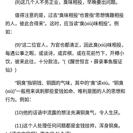
(8)这几个人不务正业，臭味相投，早晚要出问题。
值得注意的是，过去“臭味相投”也曾指“思想情趣相投
的人，彼此合得来”。这时，应当读“臭(xiù)味相投”。例
如：
(9)“这二位官人，为官也都清正，因此臭(xiù)味相投，
每遇公事之暇，或谈诗，或弈棋，或在花前竹下，开樽小
饮，彼来此往，十分款洽。”(《醒世恒言・薛录事鱼服证
仙》)
“铜臭”指铜钱、铜圆的气味，其中的“臭”读xiù。“铜臭
(xiù)”一般用来讽刺那些爱钱如命、唯利是图的人的思想和
行为。例如：
(10)他的话语中流露的想法充满铜臭气，令人生厌。
(11)这个人处理任何问题都是金钱挂帅，浑身铜臭。