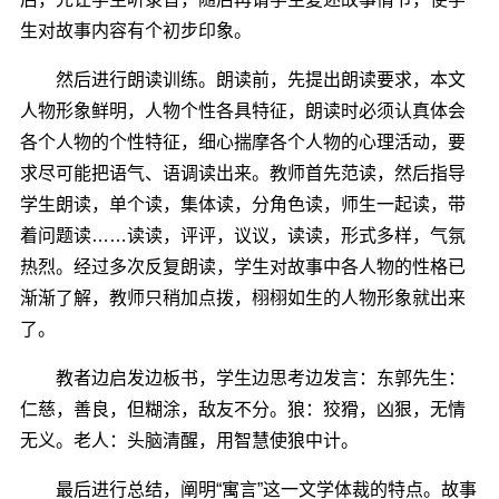
生对故事内容有个初步印象。
然后进行朗读训练。朗读前，先提出朗读要求，本文
人物形象鲜明，人物个性各具特征，朗读时必须认真体会
各个人物的个性特征，细心揣摩各个人物的心理活动，要
求尽可能把语气、语调读出来。教师首先范读，然后指导
学生朗读，单个读，集体读，分角色读，师生一起读，带
着问题读……读读，评评，议议，读读，形式多样，气氛
热烈。经过多次反复朗读，学生对故事中各人物的性格已
渐渐了解，教师只稍加点拨，栩栩如生的人物形象就出来
了。
教者边启发边板书，学生边思考边发言：东郭先生：
仁慈，善良，但糊涂，敌友不分。狼：狡猾，凶狠，无情
无义。老人：头脑清醒，用智慧使狼中计。
最后进行总结，阐明“寓言”这一文学体裁的特点。故事