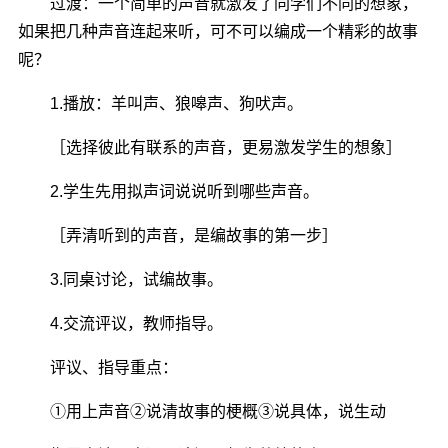
过渡：一个简单的声音就激发了同学们不同的想象，
如果把几种声音连起来听，可不可以编成一个精彩的故事
呢？
1.播放：羊叫声、狼嗥声、狗吠声。
［选择彼此有联系的声音，更易激发学生的想象］
2.学生先用拟声词说说听到哪些声音。
［弄清听到的声音，是编故事的第一步］
3.同桌讨论，试编故事。
4.交流评议，教师指导。
评议、指导重点：
①用上声音②说清故事的梗概③说具体，说生动