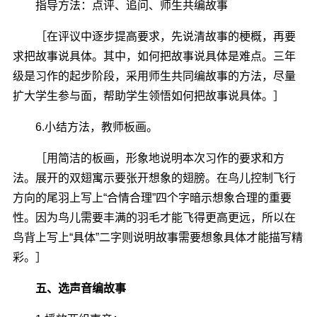
指导方法：点评、追问、师生共编故事
［在评议中逐步提高要求，先说清故事的梗概，再要
求把故事说具体。其中，如何把故事说具体是难点。三年
级是习作的起步阶段，采用师生共同编故事的方法，尽量
扩大学生参与面，帮助学生领悟如何把故事说具体。］
6.小结方法，教师板画。
［用简洁的板画，形象地说明本次习作的要求和方
法。展开的双翅寓示要张开想象的翅膀。在鸟儿控制飞行
方向的尾羽上写上“合情合理”四个字暗示想象合理的重要
性。因为鸟儿需要丰满的羽毛才能飞得更高更远，所以在
鸟背上写上“具体”二字则说明故事需要想象具体才能描写精
彩。］
五、选声音编故事