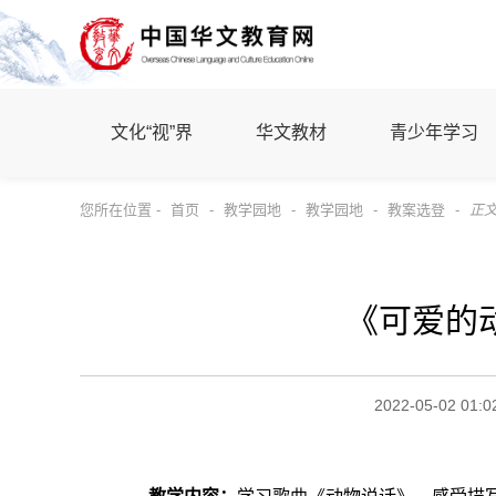
文化“视”界
华文教材
青少年学习
您所在位置 -
首页
-
教学园地
-
教学园地
-
教案选登
-
正
《可爱的
2022-05-02 01:0