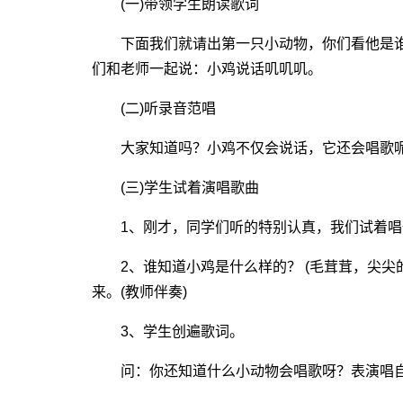
(一)带领学生朗读歌词
下面我们就请出第一只小动物，你们看他是谁呀？
们和老师一起说：小鸡说话叽叽叽。
(二)听录音范唱
大家知道吗？小鸡不仅会说话，它还会唱歌呢！
(三)学生试着演唱歌曲
1、刚才，同学们听的特别认真，我们试着唱
2、谁知道小鸡是什么样的？ (毛茸茸，尖尖
来。(教师伴奏)
3、学生创遍歌词。
问：你还知道什么小动物会唱歌呀？表演唱自