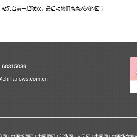
站到台前一起联欢，最后动物们高高兴兴的回了
0-68315039
@chinanews.com.cn
府网
中国新闻网
中国侨网
新华网
人民网
中国网
中国华文教
|
|
|
|
|
|