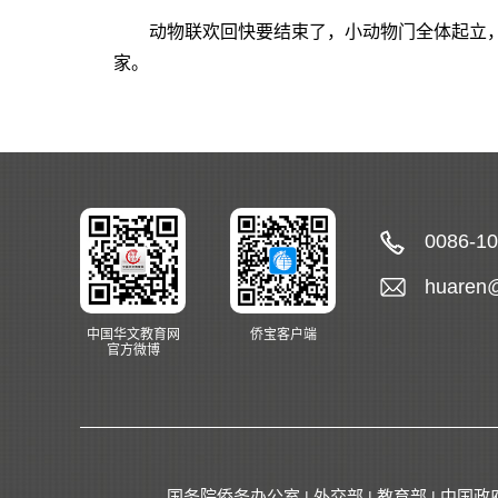
动物联欢回快要结束了，小动物门全体起立，
家。
0086-1
huaren
中国华文教育网
侨宝客户端
官方微博
国务院侨务办公室
外交部
教育部
中国政
|
|
|