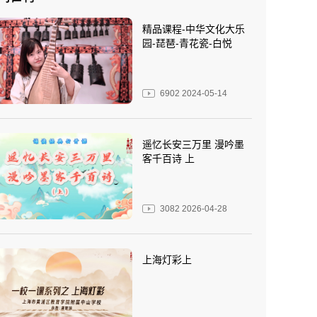
精品课程-中华文化大乐
园-琵琶-青花瓷-白悦
6902
2024-05-14
遥忆长安三万里 漫吟墨
客千百诗 上
3082
2026-04-28
上海灯彩上