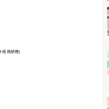
十班 杨娇艳)