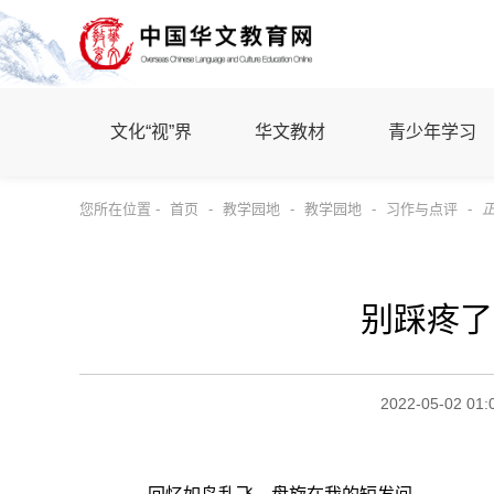
文化“视”界
华文教材
青少年学习
您所在位置 -
首页
-
教学园地
-
教学园地
-
习作与点评
-
别踩疼了
2022-05-02 01: