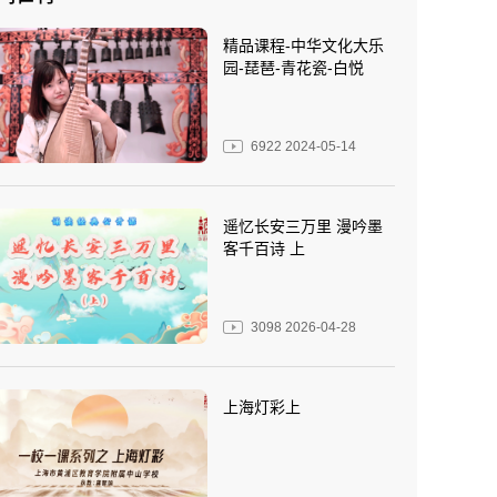
精品课程-中华文化大乐
园-琵琶-青花瓷-白悦
6922
2024-05-14
遥忆长安三万里 漫吟墨
客千百诗 上
3098
2026-04-28
上海灯彩上