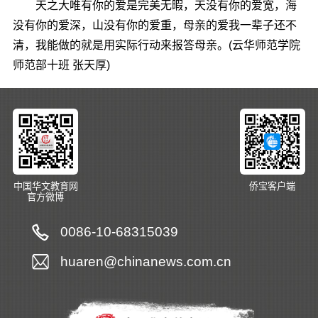
天之大唯有你的爱是完美无暇，天没有你的爱宽，海
没有你的爱深，山没有你的爱重，母亲的爱我一辈子还不
清，我能做的就是用实际行动来报答母亲。(云华师范学院
师范部十班 张天厚)
中国华文教育网
侨宝客户端
官方微博
0086-10-68315039
huaren@chinanews.com.cn