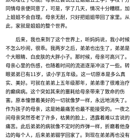
同情母亲便同意了，可是，学了几天，情况十分糟糕，加
上姐姐不会自理。母亲无耐，只好把姐姐带回了家里。从
此，家就是姐姐的整个世界。
后来，我也来到了这个世界上，听妈妈说，我小时候
不怎么吵闹，很乖。我两岁之后，弟弟也出生了，弟弟是
个大眼睛、白皮肤的大胖小子。那时候，母亲可高兴了。
母亲心里的伤感，也随着时间的流逝逐渐冲淡了一些。转
眼弟弟已有11岁，读小学五年级。这一切原本是多么真
实、美好。可就在弟弟上五年级那年，弟弟患了很难治疗
的癫痫病。这个突如其来的噩耗给母亲带来了致命的伤
害。原本憧憬着美好的一切就像梦一样，永远地消失了。
作为孩子的母亲，这是她最痛苦也最不能接受的。一夜之
间母亲突然苍老了许多，枯黄的脸上，透露着难以言说的
痛苦。此后弟弟的病就像不定时的炸弹一样，折磨着他身
边的每个人，后来弟弟辍学回家了。到现在弟弟再也没有