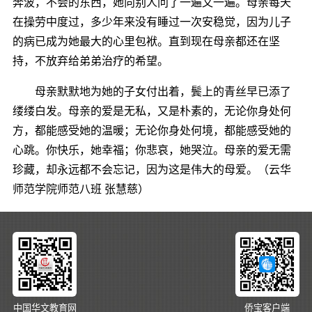
奔波，不会的东西，她向别人问了一遍又一遍。母亲每天
在操劳中度过，多少年来没有睡过一次安稳觉，因为儿子
的病已成为她最大的心里包袱。直到现在母亲都还在坚
持，不放弃给弟弟治疗的希望。
母亲默默地为她的子女付出着，鬓上的青丝早已添了
缕缕白发。母亲的爱是无私，又是朴素的，无论你身处何
方，都能感受她的温暖；无论你身处何境，都能感受她的
心跳。你快乐，她幸福；你悲哀，她哭泣。母亲的爱无需
珍藏，却永远都不会忘记，因为这是伟大的母爱。（
云华
师范学院师范八班 张慧慈
）
中国华文教育网
侨宝客户端