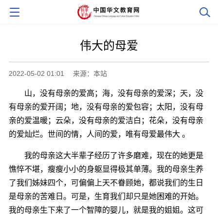
伟大的母爱
2022-05-02 01:01
来源：本站
山，没有母亲的爱高；海，没有母亲的爱深；天，没
有母亲的爱开阔；地，没有母亲的爱包容；太阳，没有母
亲的爱温暖；云朵，没有母亲的爱洁白；花朵，没有母亲
的爱灿烂。世间的情，人间的爱，唯有母爱最伟大 。
我的母亲这大半辈子经历了许多磨难，现在的她更是
憔悴不堪，瘦瘦小小的身躯显得极其单薄。我的母亲生养
了我们姊妹四个，可偏偏上天不眷顾她，都说我们的生日
是母亲的苦难日。可是，生育我们却只是她困难的开始。
我的母亲生下来了一个智障的婴儿，就是我的姐姐。这可