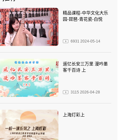
精品课程-中华文化大乐
园-琵琶-青花瓷-白悦
6931
2024-05-14
遥忆长安三万里 漫吟墨
客千百诗 上
3115
2026-04-28
上海灯彩上