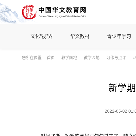
文化“视”界
华文教材
青少年学习
您所在位置 -
首页
-
教学园地
-
教学园地
-
习作与点评
-
新学期
2022-05-02 01: