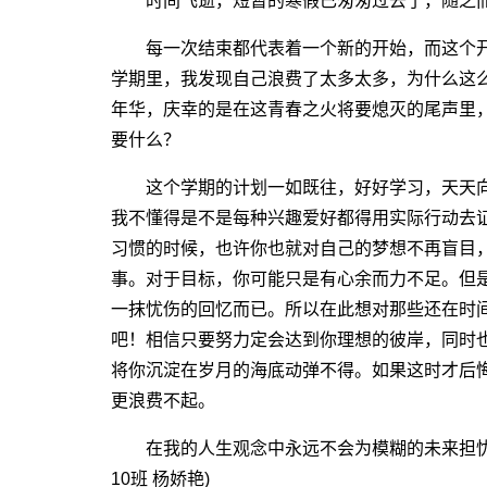
时间飞逝，短暂的寒假已匆匆过去了，随之而
每一次结束都代表着一个新的开始，而这个开
学期里，我发现自己浪费了太多太多，为什么这
年华，庆幸的是在这青春之火将要熄灭的尾声里
要什么？
这个学期的计划一如既往，好好学习，天天向
我不懂得是不是每种兴趣爱好都得用实际行动去
习惯的时候，也许你也就对自己的梦想不再盲目
事。对于目标，你可能只是有心余而力不足。但
一抹忧伤的回忆而已。所以在此想对那些还在时
吧！相信只要努力定会达到你理想的彼岸，同时
将你沉淀在岁月的海底动弹不得。如果这时才后
更浪费不起。
在我的人生观念中永远不会为模糊的未来担忧
10班 杨娇艳)