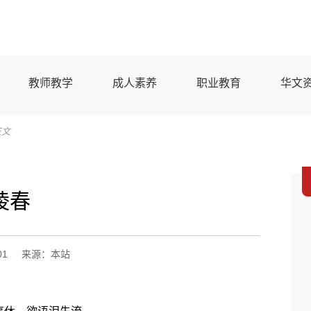
教师教学
成人素养
职业教育
华文
正文
陵春
01
来源：本站