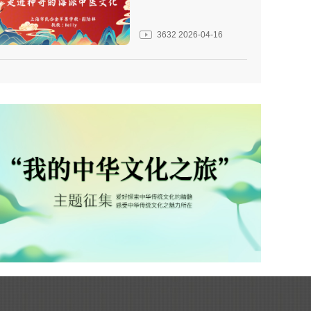
3632
2026-04-16