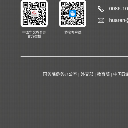
0086-1
huaren
中国华文教育网
侨宝客户端
官方微博
国务院侨务办公室
外交部
教育部
中国政
|
|
|