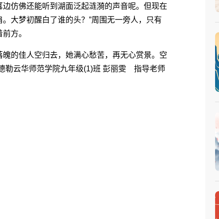
耳边仿佛还能听到湖面泛起涟漪的声音呢。但现在
肩。大梦初醒白了谁的头？”周围无一旁人，只有
着前方。
魄的佳人空归去，她满心愁苦，再无心赏景。空
德勒云华师范学院九年级(1)班 彭丽雯
指导老师