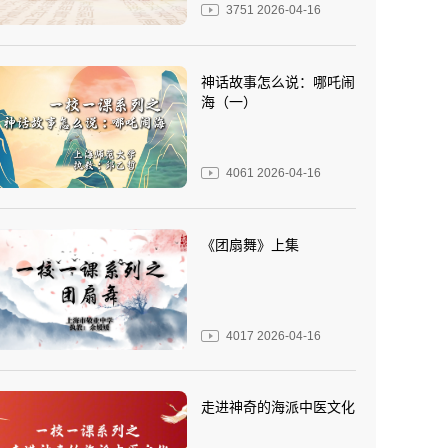
3751
2026-04-16
神话故事怎么说：哪吒闹
海（一）
4061
2026-04-16
《团扇舞》上集
4017
2026-04-16
走进神奇的海派中医文化