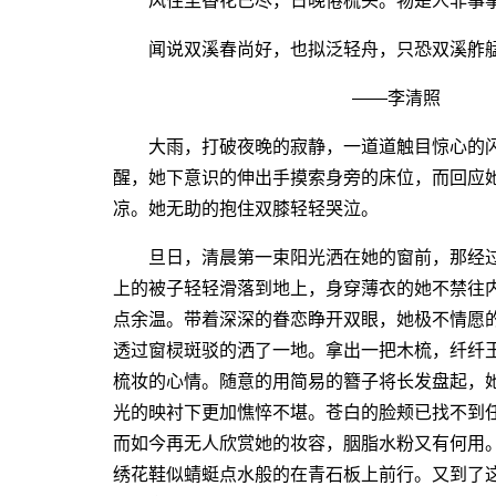
风住尘香花已尽，日晚倦梳头。物是人非事事
闻说双溪春尚好，也拟泛轻舟，只恐双溪舴艋
――李清照
大雨，打破夜晚的寂静，一道道触目惊心的闪
醒，她下意识的伸出手摸索身旁的床位，而回应
凉。她无助的抱住双膝轻轻哭泣。
旦日，清晨第一束阳光洒在她的窗前，那经过
上的被子轻轻滑落到地上，身穿薄衣的她不禁往
点余温。带着深深的眷恋睁开双眼，她极不情愿
透过窗棂斑驳的洒了一地。拿出一把木梳，纤纤
梳妆的心情。随意的用简易的簪子将长发盘起，
光的映衬下更加憔悴不堪。苍白的脸颊已找不到任
而如今再无人欣赏她的妆容，胭脂水粉又有何用
绣花鞋似蜻蜓点水般的在青石板上前行。又到了