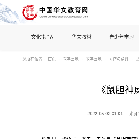
文化“视”界
华文教材
青少年学习
您所在位置 -
首页
-
教学园地
-
教学园地
-
习作与点评
-
《鼠胆神
2022-05-02 01:01
来源