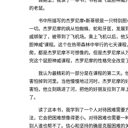
假期里，我读了一本书，书名是《鼠胆神威》
的老鼠。
书中所描写的杰罗尼摩•斯蒂顿是一只特别胆
一切。杰罗尼摩的病从怕蜘蛛、蛇和牙医，发展
戚绑架了，被带到了飞机场。乘上飞机以后，他又
胆神威”课程。这个在热带森林中举行的七天课
爬，都是杰罗尼摩不可想像的。但是杰罗尼摩从
完这个鼠胆神威课程，杰罗尼摩的性格完全改变
我认为最精彩的一部分是在课程的第二天。他
害怕掉到河里。当他慢慢地过河时，杰罗尼摩的
害怕，他立刻跳进了河，把他的好朋友拉到了岸
了。
读了这本书，我学到了一个人对待困难需要方法
法，它会把困难想像得更小。对待困难也需要一
别人谁也帮不了。信心和坚持的确是克服困难的