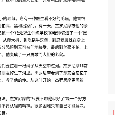
。这本书的主人公是一只名叫杰罗尼摩•斯蒂顿
小的老鼠。它有一种医生看不好的毛病，他害怕
到怕高、黑和出家门。有一天，杰罗尼摩被他的亲
被一个‘绝处求生训练学校’的老师骗进了一个“鼠
程，从爬大树，到吃蜗牛汉堡，到忍受蜘蛛在身上
万分恐惧到无可奈何地接受，最后到丝毫不怕。上
了。他变成了一只勇敢而大胆的老鼠。
们要拉着一根绳子从天空中过河。杰罗尼摩非常
好朋友掉进了河里。杰罗尼摩看到了却完全忘记了
上，救了他的命。从这时开始，杰罗尼摩更勇敢
。杰罗尼摩的“只要不想他就好了”是一个好方
种不肯认输的精神。很多困难只有自己才能解决，
关键。