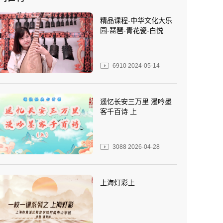
精品课程-中华文化大乐
园-琵琶-青花瓷-白悦
6910
2024-05-14
遥忆长安三万里 漫吟墨
客千百诗 上
3088
2026-04-28
上海灯彩上