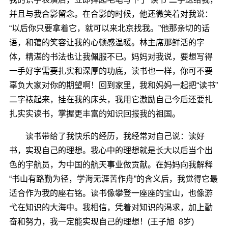
并且与我合影留念。在合影的时候，他还微笑着对我说：
“以后你只要拿着它，就可以来北京找我。”他那亲切的话
语，和蔼的笑容让我的心顿感温暖。林主席那鲜活的字
体，精湛的书法也让我佩服不已。妈妈对我说，要想写得
一手好字需要扎实和深厚的功底，读书也一样，你可不要
辜负大家对你的期望啊！回到家里，我和妈妈一起把“读书”
二字裱起来，挂在我的床头，我用它激励自己今后还要扎
扎实实读书，掌握更丰富的知识回报我的祖国。
读书带给了我快乐的经历，我经常对自己说：读好
书，实现自己的理想。我心中的理想就是长大以后当个出
色的宇航员，为中国的航天事业做贡献。在妈妈向我解释
“书山有路勤为径，学海无涯苦作舟”的含义后，我觉得它最
适合作为我的座右铭。读书像攀登一座座的宝山，也像游
弋在知识的大海中。我相信，凭着对知识的渴求，加上勤
奋和努力，我一定能实现自己的理想！(王子旭 8岁)