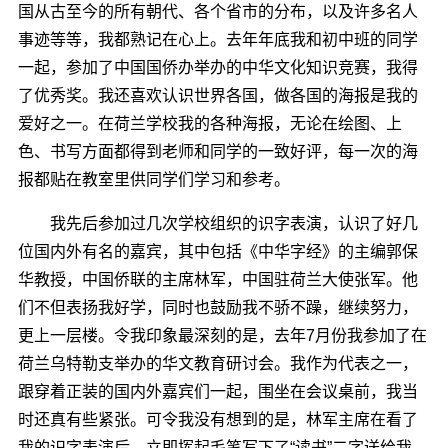
国从古至今的所有朝代、各个省市的分布，以及许多名人
事迹等等，我都熟记在心上。去年年底我和初中班的同学
一起，参加了中国国侨办举办的中华文化知识竞赛，我得
了优秀奖。我还喜欢认识世界各国，做各国的海报是我的
爱好之一。在荷兰学校我的各种海报，无论在绘图、上
色、书写方面都得到老师和同学的一致好评，每一次的海
报都贴在教室里供同学们学习和参考。
我先后参加过几次学校组织的识字表演，认识了好几
位国内外有名的嘉宾，其中包括《中华字经》的主编郭保
华教授，中国侨联的主席林军，中国驻荷兰大使张军。他
们不但表扬我好学，同时也鼓励我不骄不躁，继续努力，
更上一层楼。令我印象最深刻的是，去年7月份我参加了在
荷兰乌特勒支举办的华文教育研讨会。我作为代表之一，
跟穿着正装的国内外嘉宾们一起，围坐在会议桌前，我当
时还真有些紧张。可令我没有想到的是，林军主席在看了
我的识字表演后，立即挥起毛笔写下了“读书”二字送给我，