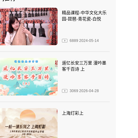
精品课程-中华文化大乐
园-琵琶-青花瓷-白悦
6889
2024-05-14
遥忆长安三万里 漫吟墨
客千百诗 上
3069
2026-04-28
上海灯彩上