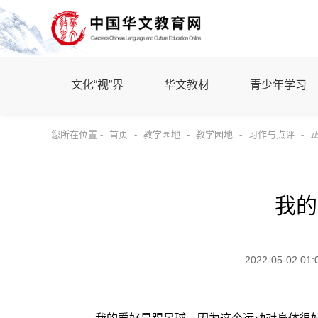
文化“视”界
华文教材
青少年学习
您所在位置 -
首页
-
教学园地
-
教学园地
-
习作与点评
-
我的
2022-05-02 01: