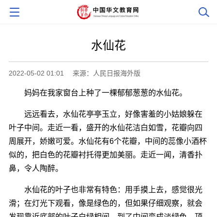
水仙花
2022-05-02 01:01
来源：人民日报海外版
妈妈在我家窗台上种了一棵郁郁葱葱的水仙花。
远远看去，水仙花亭亭玉立，好像害羞的小姑娘躲在
叶子中间。走近一看，盛开的水仙花洁白如雪，花瓣向四
周展开，娇嫩可爱。水仙花有6个花瓣，中间的蕊像小酒杯
似的，把白色的花瓣衬托得更加美丽。走近一闻，清香扑
鼻，令人陶醉。
水仙花的叶子也非常有特色：用手摸上去，感觉很光
滑；在灯光下观看，像是绿色的，但如果仔细观察，就会
发现靠近底部的叶子白绿相间，到了中间变成淡绿色，顶