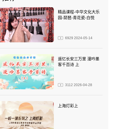
精品课程-中华文化大乐
园-琵琶-青花瓷-白悦
6929
2024-05-14
遥忆长安三万里 漫吟墨
客千百诗 上
3112
2026-04-28
上海灯彩上