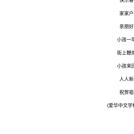
快乐春节
家家户户
亲朋好友
小孩一年
街上鞭炮
小孩来回
人人新年
祝贺祖国
(爱华中文学校 