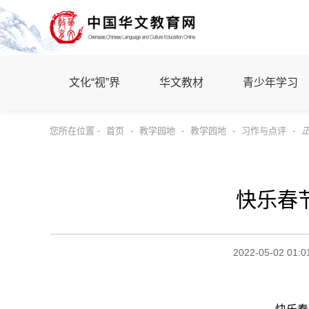
文化“视”界
华文教材
青少年学习
您所在位置 -
首页
-
教学园地
-
教学园地
-
习作与点评
-
快乐春
2022-05-02 01:0