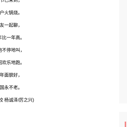
已来到，
火锅烧。
一起聊，
比一年高。
不停地叫，
欢乐地跑。
面貌好，
永不老。
杨诚泽/厉之兴)