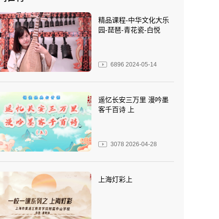
精品课程-中华文化大乐
园-琵琶-青花瓷-白悦
6896
2024-05-14
遥忆长安三万里 漫吟墨
客千百诗 上
3078
2026-04-28
上海灯彩上