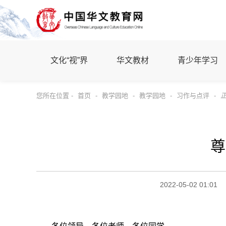
文化“视”界
华文教材
青少年学习
您所在位置 -
首页
-
教学园地
-
教学园地
-
习作与点评
-
尊
2022-05-02 01:01