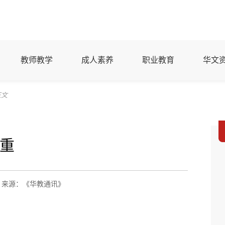
教师教学
成人素养
职业教育
华文
正文
重
来源：《华教通讯》