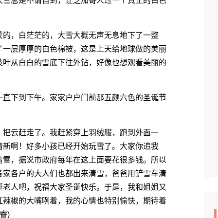
雪总是不请自到，让芝加哥人过一个真正的白色
的，白茫茫的，大雪大概无声无息地下了一整
了一层厚厚的白色棉被，这是上天给地球做的美丽
枝叶从白白的雪底下往外钻，好像也想观看美丽的
直下到下午。家家户户门前那五颜六色的圣诞节
。
把云赶走了。我赶紧穿上羽绒服，跑到外面一
清新啊！好多小孩已经开始玩雪了。大家你追我
清雪，据说市政府每年在这上面要花很多钱。所以
各家各户的大人们也都出来清雪，爸爸用铲雪车清
诞老人吧，祝福大家圣诞快乐。于是，我和姐姐又
红辣椒的大嘴咧着，我的心情也特别愉快，期待着
睿)