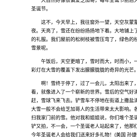
大自然好像很偏爱芝加哥，每年圣诞节前后大
圣诞节。
这不，今天早上，我往窗外一望，天空灰蒙蒙
夜。天亮了，雪还在纷纷扬扬地下着。大地铺上
的礼服。我们屋前的松树枝被雪压弯了，绿色的
雪景呢。
午饭后，天空更暗了，雪时而大，时而小，一
彩灯在大雪的覆盖下发出朦朦胧胧的奇异的光芒
啊！雪终于停了，过了一会儿，太阳出来了，
看，就像进入了一个崭新的世界。雪后的空气好
赶，雪球飞来飞去。铲雪车不停地在街道上撒盐
大雪一般不会给芝加哥人的生活带来太大影响。
扫我家门前的雪。他对我和姐姐说，你们堆个圣
铲又拍，不一会，一个圣诞老人站起来了，他那
今年圣诞老人会给我们送来好多礼物！(美国 孙捷