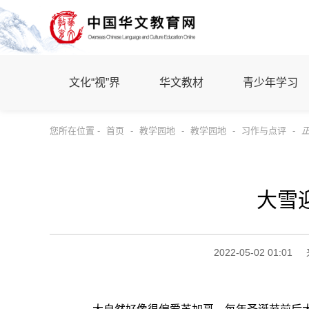
文化“视”界
华文教材
青少年学习
您所在位置 -
首页
-
教学园地
-
教学园地
-
习作与点评
-
大雪
2022-05-02 01:01