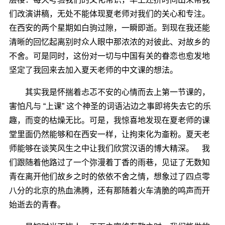
们改演讲稿，无处不能体现夏老师对我们的关心和专注。
在西安的两个星期如白驹过隙，一瞬即逝。到现在我还能
清晰的回忆起离别时众人眼中那浓浓的对彼此、对故乡的
不舍。可是同时，这份对一切与中国有关的眷恋也愈发地
坚定了我回来去加入夏天老师的中文课的想法。
其实我是怀揣着忐忑不安的心情而去上第一节课的，
害怕凡与 “上课” 这个神圣的词语沾边之事即将失去它的乐
趣，而变的枯燥无比。可是，我惊喜地发现在夏老师的课
堂里面仍然能够和在西安一样，让拘束化为齑粉。夏天老
师能够在谈笑风生之中让我们欣赏汉语的博大精深。 我
们跟随着他路过了一个弥漫着丁香的雨巷，见证了无数知
青在离开他们故乡之时的依依不舍之情，想象过了四点零
八分的北京的热血沸腾，还有那随着火车清脆的鸣声而开
始逝去的青春。