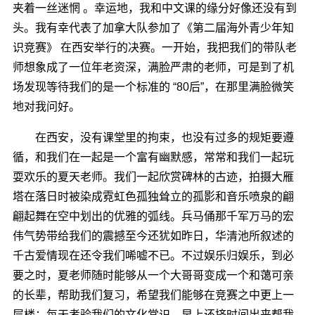
夹着一丝迷惘 。幸运地，我和中文课的缘分好像还没有到
头。我有幸代表了加拿大队参加了《第二届海外青少年知
识竞赛》 在西安举行的决赛。一开始，我把我们的带队老
师想象成了一位年老资深，满脸严肃的老师，可是到了机
场发现等待我们的是一个标准的 “80后”，在那里满脸微笑
地对我问好。
在西安，没有课堂里的拘束，也没有过多的规矩要遵
循，和我们在一起是一个富有幽默感，常常和我们一起玩
耍欢乐的夏天老师。我们一起欣赏碑林的古迹，拍摄大雁
塔在落日时被染成霓虹色孤独耸立的孤影和音乐喷泉的翩
翩起舞在空中划出的优雅的弧线。兵马俑那千军万马的宏
伟气势带给我们的震撼至今还犹如昨日，华清池所叙述的
千古爱情现在还令我们唏嘘不已。不过娱乐归娱乐，到必
要之时，夏老师随时能够从一个大哥哥变成一个和蔼可亲
的长辈，帮助我们复习，希望我们能够在竞赛之中更上一
层楼：每天考验我们的文化常识，早上还挤时间出来帮我