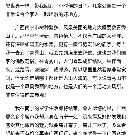
想世界一样，带我回到了小时候的日子。儿童公园是一个
非常适合全家人一起出游的好地方。
广西南宁市树种繁多、风景美丽的地方大概要数青秀
山了。那里空气清新、景色怡人，不仅有广阔的大草坪，
还有深幽如碧玉的水潭，更有一座气势宏伟的庙宇。每当
我一去到了青秀山，就会先到庙里去拜佛，这也是我们国
家的佛教习俗。在青秀山，人们喜欢成群结队，结伴而
来，或踏青，或烧烤，或郊游，所以那里虽然看似非常宽
阔，但无论走到哪里都还是人山人海的。可以说青秀山不
仅是一个风景秀丽的地方，也是人们的一个活动大场所，
非常值得前去参观！
我在南宁的留学生活即将结束，令人遗憾的是，广西
那么多个城市我却只身在南宁一处，没来得及好好发现和
感受其他城市的魅力就要离开南宁，离开广西了，多么希
望将来还有机会再来广西玩玩，来亲身感受一下广西各地