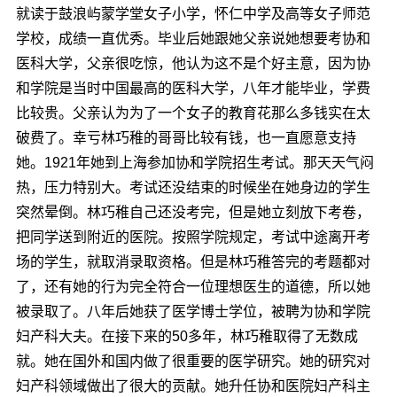
就读于鼓浪屿蒙学堂女子小学，怀仁中学及高等女子师范
学校，成绩一直优秀。毕业后她跟她父亲说她想要考协和
医科大学，父亲很吃惊，他认为这不是个好主意，因为协
和学院是当时中国最高的医科大学，八年才能毕业，学费
比较贵。父亲认为为了一个女子的教育花那么多钱实在太
破费了。幸亏林巧稚的哥哥比较有钱，也一直愿意支持
她。1921年她到上海参加协和学院招生考试。那天天气闷
热，压力特别大。考试还没结束的时候坐在她身边的学生
突然晕倒。林巧稚自己还没考完，但是她立刻放下考卷，
把同学送到附近的医院。按照学院规定，考试中途离开考
场的学生，就取消录取资格。但是林巧稚答完的考题都对
了，还有她的行为完全符合一位理想医生的道德，所以她
被录取了。八年后她获了医学博士学位，被聘为协和学院
妇产科大夫。在接下来的50多年，林巧稚取得了无数成
就。她在国外和国内做了很重要的医学研究。她的研究对
妇产科领域做出了很大的贡献。她升任协和医院妇产科主