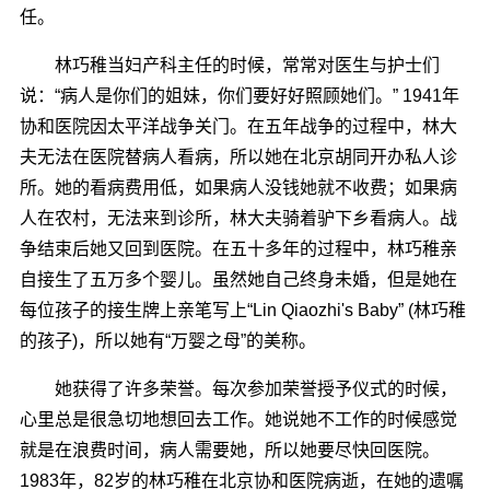
任。
林巧稚当妇产科主任的时候，常常对医生与护士们
说：“病人是你们的姐妹，你们要好好照顾她们。” 1941年
协和医院因太平洋战争关门。在五年战争的过程中，林大
夫无法在医院替病人看病，所以她在北京胡同开办私人诊
所。她的看病费用低，如果病人没钱她就不收费；如果病
人在农村，无法来到诊所，林大夫骑着驴下乡看病人。战
争结束后她又回到医院。在五十多年的过程中，林巧稚亲
自接生了五万多个婴儿。虽然她自己终身未婚，但是她在
每位孩子的接生牌上亲笔写上“Lin Qiaozhi's Baby” (林巧稚
的孩子)，所以她有“万婴之母”的美称。
她获得了许多荣誉。每次参加荣誉授予仪式的时候，
心里总是很急切地想回去工作。她说她不工作的时候感觉
就是在浪费时间，病人需要她，所以她要尽快回医院。
1983年，82岁的林巧稚在北京协和医院病逝，在她的遗嘱