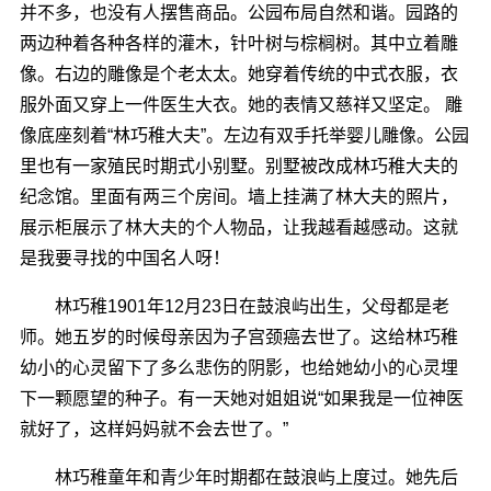
并不多，也没有人摆售商品。公园布局自然和谐。园路的
两边种着各种各样的灌木，针叶树与棕榈树。其中立着雕
像。右边的雕像是个老太太。她穿着传统的中式衣服，衣
服外面又穿上一件医生大衣。她的表情又慈祥又坚定。 雕
像底座刻着“林巧稚大夫”。左边有双手托举婴儿雕像。公园
里也有一家殖民时期式小别墅。别墅被改成林巧稚大夫的
纪念馆。里面有两三个房间。墙上挂满了林大夫的照片，
展示柜展示了林大夫的个人物品，让我越看越感动。这就
是我要寻找的中国名人呀！
林巧稚1901年12月23日在鼓浪屿出生，父母都是老
师。她五岁的时候母亲因为子宫颈癌去世了。这给林巧稚
幼小的心灵留下了多么悲伤的阴影，也给她幼小的心灵埋
下一颗愿望的种子。有一天她对姐姐说“如果我是一位神医
就好了，这样妈妈就不会去世了。”
林巧稚童年和青少年时期都在鼓浪屿上度过。她先后