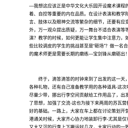
―我想这应该正是中华文化大乐园开设魔术课程
着、自控等重要的内在品质。在设计表演和教学
言、肢体以及眼神交流等繁杂的细节，还要有应
外，万一观众提出质疑，万一舞台不适合表演等
演？教学的时候，如何更能让学生集中注意力，
些比较调皮的学生的挑战甚至是“砸场”？做一名
的魔术师更是需要长期的磨练―宝剑锋从磨砺出
终于，滴答滴答的时钟来到了出发的这一天，
各种礼物，还有自己准备教学用的各种道具-这
尽量少带，挪出行李空间贡献给工作用品了，出
了思想，加强了交流-这也为接下来两周的苏瓦
好的基础。一路上，大家在车上都在讨论策划开
港通关时候，大家齐心协力地装卸行李-尤其是
又大又沉的行李上下搬运好几次，大家行动的一