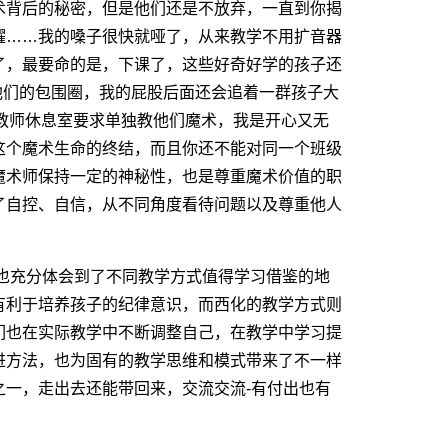
术背后的秘密，但是他们还是不放弃，一直到你揭
耀……我的嗓子很快就哑了，从来教学不用扩音器
了，最要命的是，下课了，这些好奇好学的孩子还
出了他们的包围圈，我的屁股后面还会追着一群孩子大
至一直跟到教师休息室要求单独教他们魔术，我是开心又无
这个魔术生命的终结，而且你还不能对同一个班级
魔术师保持一定的神秘性，也是尊重魔术价值的职
了自控、自信，从不同角度看待问题以及尊重他人
也充分体会到了不同教学方式值得学习借鉴的地
有利于培养孩子的纪律意识，而西化的教学方式则
们也在实际教学中不断调整自己，在教学中学习提
进方法，也为固有的教学思维和模式带来了不一样
之一，走出去还能带回来，交流交流-有付出也有
。