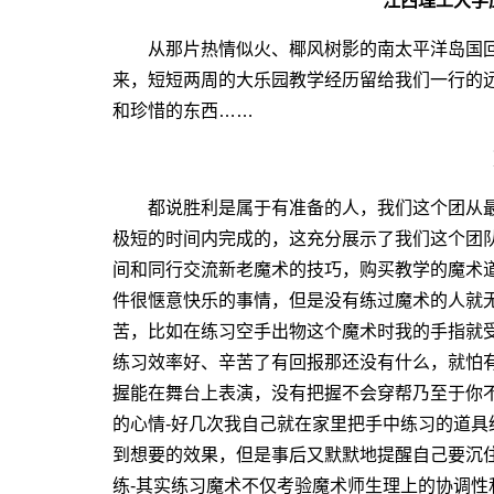
江西理工大学
从那片热情似火、椰风树影的南太平洋岛国回
来，短短两周的大乐园教学经历留给我们一行的
和珍惜的东西……
都说胜利是属于有准备的人，我们这个团从最
极短的时间内完成的，这充分展示了我们这个团
间和同行交流新老魔术的技巧，购买教学的魔术
件很惬意快乐的事情，但是没有练过魔术的人就
苦，比如在练习空手出物这个魔术时我的手指就
练习效率好、辛苦了有回报那还没有什么，就怕
握能在舞台上表演，没有把握不会穿帮乃至于你
的心情-好几次我自己就在家里把手中练习的道
到想要的效果，但是事后又默默地提醒自己要沉
练-其实练习魔术不仅考验魔术师生理上的协调