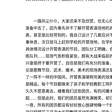
一路风尘仆仆，大家还来不及欣赏、也无心欣
准备中去了，因为事先并不了解开营表演场地的具
高，甚至是比较苛刻的，我自己设计了几套应对
事休息，次日就马上赶到学校的开营场地，在学
具体情况设计开营表演的节目，团队分工明确，
练队列……现场气氛积极紧张，颇有大战来临前
兴奋是终于要开营了，自信是我们有充分的准备
论是歌舞节目、武术、魔术、美术的现场表演还
了一阵不一样的中国风，开营表演堪称完美的效
是精品，每个节目都换来了孩子和学校教职工阵
久久不愿意离去，缠着我们这些团员，有的问魔
蹈……但是此时，我们的团员虽然充满微笑，却
一夜，所有的团员都没有好好放心放肆地睡一个