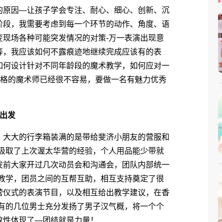
的原因―让孩子学会专注、耐心、细心、创新、沉
阶段，我需要考虑到每一个环节的动作、角度、语
变现场各种可能突发情况的对策-万一表演出现意
等，我应该如何不露痕迹地继续完成应该有的表
如何设计针对不同年龄段的魔术教学，如何应对一
合格的魔术师已经很不容易，要做一名有魅力优秀
！
出发
大大的行李箱装满的是带给斐济小朋友的营服和
次吸取了上次渥太华营的经验，个人用品能少带就
发前大家开过几次动员会和沟通会，团队内部统一
营教学，团员之间的互帮互助，相互支持奠定了很
营仪式的表演节目，以及相互给出教学建议，在香
仅有的几位男士充分发扬了男子汉气概，将一个个
致性体现了―团结就是力量！