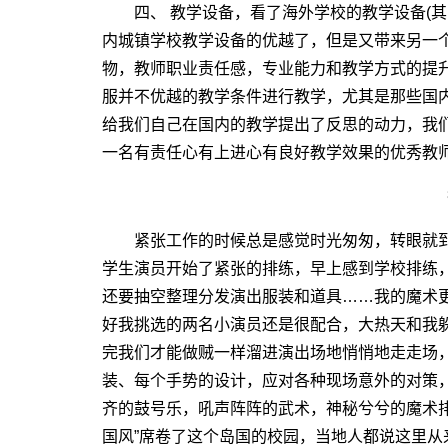
四、 教学设备，看了海外学校的教学设备(其
内城镇学校教学设备的优越了，但是又带来另一
物，教师职业责任感，专业能力和教学方式的提
服并不优越的教学条件进行教学，尤其是那些国
给我们自己在国内的教学提出了反思的动力，我
一名有责任心有上进心有良好教学效果的优秀教
紧张工作的时候总是感觉时光匆匆，转眼就到
学生演员开始了紧张的排练，早上感到学校排练
还要抽空整理分发演出服装和道具……我的魔术
好我挑选的两名小演员还是很配合，大热天和我
完我们才能做贼一样溜进演出场地悄悄地走走场
装、每个手势的设计，应对各种现场意外的对策
齐的鼓号乐，吼声阵阵的武术，神秘兮兮的魔术
国风”席卷了这个岛国的校园，当地人都说这里