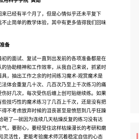
应用科学学院 黄勋
来已经有半个月了，但是心情似乎还未平复下
远不止简单的教学体验，其中有更多值得我们回味
准备
初的面试、复试一直到出发前的各项准备都是在
队的协助精神和工作效率，从我自己来说，抓紧时
道具，抽出工作之余的时间练习魔术-观赏魔术是
无法体会重复几十次、几百次乃至上千次练习的痛
受伤好几次，每次受伤后缠上创可贴继续练。如果
有些技巧性的魔术练习了几百上千次，还是没有把
不得不考虑放弃时候的沮丧甚至是愤怒到几乎狂躁
具给砸了―就因为连续几天枯燥反复的练习没有达
住气，要耐心，要经受住这样枯燥漫长的考研和磨
性和灵活性，更能考验魔术师沉着稳定自信的心态