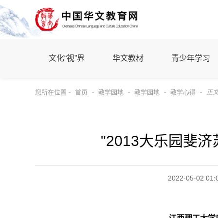
文化“视”界
华文教材
青少年学习
您所在位置 -
首页
-
教学园地
-
教学园地
-
教学心得
-
正
"2013大乐园斐
2022-05-02 01: