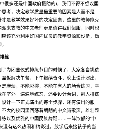
中很多还是中国政府援助的)，我们不得不感叹国
个思考，决定教学质量最重要的因素是人而不是
升才是教学效果好坏的决定因素，这里的教师能克
内派来支教的中文老师更是值得我们佩服，同时也
们应该充分利用好国内优良的教学资源和设备，做
师。
排练
了为闭营仪式排练节目的时候了，大家各自挑选
，盒饭解决午餐，下午继续奋斗，晚上设计演出，
更是麻烦，不能彩排，不能在有人的场合练习，幸
躲在室外一遍遍地练习，还要设计台词，别人排练
，设计一下正式演出的每个步骤，还有演出的服
，不大的校园里回荡着朗朗的中文诗歌声，雄壮整
排练以及优雅的中国民族舞蹈……一阵浓郁的“中
从来没有这么热闹和精彩过，放学后来接孩子的当