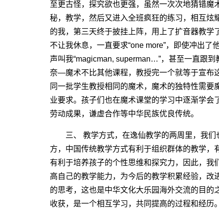
至更古怪，探究欲也更强，虽然一次次地猜错魔
秘，教学，然后又进入全班疯狂的练习，相互炫
的我，第三天终于披挂上阵，用上了扩音器教学
不让我休息，一直要求“one more”，即使冲
声叫我“magicman, superman…”，甚
奈―魔术不比其他课程，教授完一个就等于宣布
同一批学生教授相同的魔术，魔术的独特性需要
业要求。孩子们也在魔术课堂的学习中逐渐学会
劳动成果，谦虚合作等中华民族优良传统。
三、 教学方式，在逸仙教学的两周里，我们
方，中国传统教学方式有利于组织群体的教学，
有利于培养孩子的个性思维和探究力，因此，我
高自己的教学能力，为今后的教学积累经验，改
的思考，这也是中华文化大乐园海外交流的目的
收获，是一个相互学习，共同提高的过程和经历