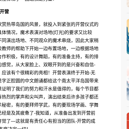
开营
赏热带岛国的风景，就投入到紧张的开营仪式的
体情况，魔术表演对场地(灯光)的要求又比较
不同演出场地、不同观众的魔术串烧，因此大家稍
校教师的帮助下开始一边布置场地，一边根据场地
合作积极，有的设计舞蹈，有的准备主持，有的排
的感觉，从大家脸上、双眼开到的是兴奋和自信-
，应该有个很精彩的亮相！开营表演终于开始-无
是字正腔圆的中文朗诵都给这个南太平洋岛国带来
果证明了我们的努力和汗水是值得的，每个节目都
阵热烈的掌声和尖叫声，演出结束后许多孩子都还
术秘密，有的要拜师学武，有的要现场学画、学舞
已经是及其疲惫了-我知道，从准备出发到开营前
好觉了―这就是有责任心有担当的团队-开营的成