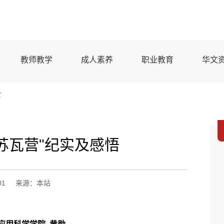
教师教学
成人素养
职业教育
华文
文
济苏瓦营"纪实及感悟
01
来源：本站