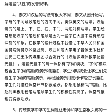
解这些“共性”的发音规律。
4、泰文和汉语的写法有很大不同：泰文从圈开始写，
字母的不同导致笔划的方向不同，类似英文的写法；汉语
讲究的是上、下、左、右、中间、两边对称写法。学生经
常忘记汉字的笔划和笔顺是因为一些字在大脑中没有形成
深刻的印象，在教学的设计过程中我借助中华人民共和国
国务院侨务办公室监制、陕西师范大学电子音像出版社和
西安曲江出版传媒集团联合发行的《汉语多媒体教学配套
光盘》 ，这套光盘中的每一课都有“字词”模块，“字词”模块
包含生字(词)笔顺的演示和描红；学生词时我会让学生们先
看生字(词)的笔顺演示，再根据演示用鼠标作笔进行描红，
学生们对描红课堂环节都很踊跃，都想用鼠标“写”笔顺，比
起到黑板用粉笔写笔顺学生们的积极性提高了，课堂气氛
也变得很活跃。
5、传统教学中学习生词是让老师和学生都很头疼的一