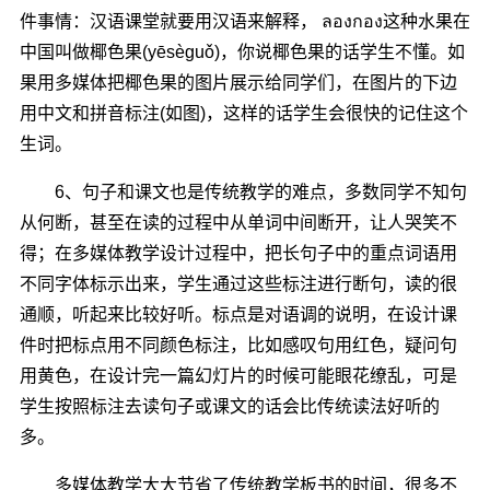
件事情：汉语课堂就要用汉语来解释， ลองกอง这种水果在
中国叫做椰色果(yēsèguǒ)，你说椰色果的话学生不懂。如
果用多媒体把椰色果的图片展示给同学们，在图片的下边
用中文和拼音标注(如图)，这样的话学生会很快的记住这个
生词。
6、句子和课文也是传统教学的难点，多数同学不知句
从何断，甚至在读的过程中从单词中间断开，让人哭笑不
得；在多媒体教学设计过程中，把长句子中的重点词语用
不同字体标示出来，学生通过这些标注进行断句，读的很
通顺，听起来比较好听。标点是对语调的说明，在设计课
件时把标点用不同颜色标注，比如感叹句用红色，疑问句
用黄色，在设计完一篇幻灯片的时候可能眼花缭乱，可是
学生按照标注去读句子或课文的话会比传统读法好听的
多。
多媒体教学大大节省了传统教学板书的时间，很多不