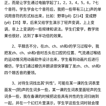
正，而是让学生通过电脑学起了1，2，3，4，5，6，7七
个音符。学生学会七个音符后，我把一些带有三(上)声的单
词用音符的形式标出来，比如：野草(yě)【214】变成野
(yé)【35】草，后来又给学生演示了轻声变调，上上变
调，非上上变调的一些规律和读法。学生们爱学，教学效
果也很好，达到了事半功倍的效果。
2、平翘舌不分，在zh、ch、sh和r的学习过程中，我
把发zh、ch、sh和r音时舌头在口腔的位置、气流通过喉结
的运动情况用动画软件设计出来，学生看到动画片后进行
模仿，学生们通过模仿并朗读很快掌握了发zh、ch、sh和r
四个翘舌音的要领。
3、对待生词找出其“共性”，可能在某一课的生词表里
面发一(阴)声的生词多一些，某一课的生词表里面轻声的生
词多一些，我在备课的时候把这些具有共性的生词归纳到
一起，并在一个幻灯片里演示，学生学这些生词时就会理