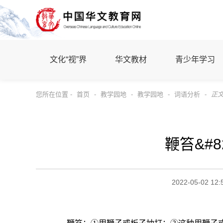
文化“视”界
华文教材
青少年学习
您所在位置 -
首页
-
教学园地
-
教学园地
-
词语分析
-
正
鞭笞&#8
2022-05-02 12: