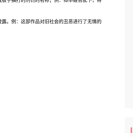
板子抽打的刑罚的名称；例：狱卒鞭笞乱下，将
露。例：这部作品对旧社会的丑恶进行了无情的