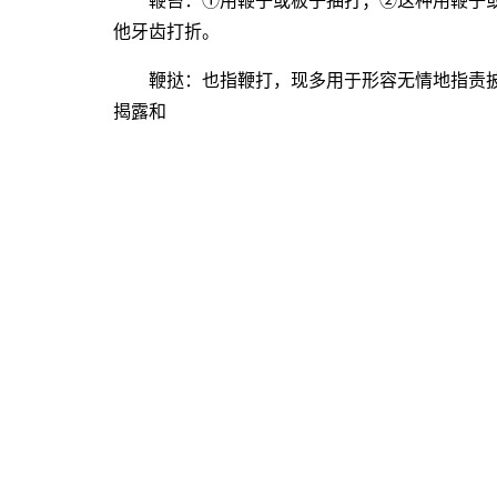
鞭笞：①用鞭子或板子抽打；②这种用鞭子或
他牙齿打折。
鞭挞：也指鞭打，现多用于形容无情地指责披
揭露和