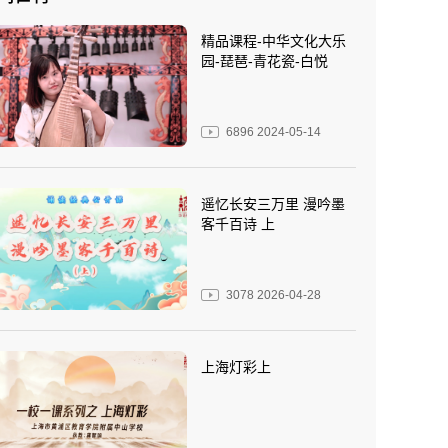
精品课程-中华文化大乐
园-琵琶-青花瓷-白悦
6896
2024-05-14
遥忆长安三万里 漫吟墨
客千百诗 上
3078
2026-04-28
上海灯彩上