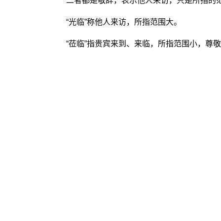
二者都是敬辞，表示他人来访，只是所指的范
“光临”称他人来访，所指范围大。
“莅临”指贵宾来到、来临，所指范围小，尊敬