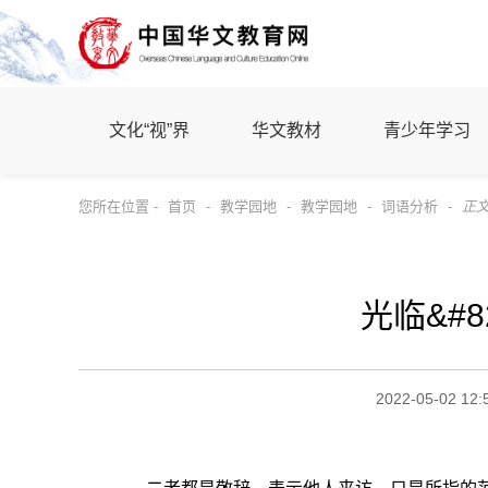
文化“视”界
华文教材
青少年学习
您所在位置 -
首页
-
教学园地
-
教学园地
-
词语分析
-
正
光临&#8
2022-05-02 12: