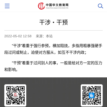
干涉・干预
2022-05-02 12:58
来源：本站
“干涉”着重于强行参预，横加阻挠，多指用粗暴强硬手
段过问或制止，迫使对方服从，如互不干涉内政；
“干预”着重于过问别人的事，一般是给对方一定的压力
和影响。