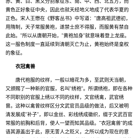
赤、黄、白、黑又分别象征东、南、中、西、北五方，而
黄色正好象征中央，因此也就天经地义地成了代表华夏的
正色。宋人王懋在《野客丛书》中写道："唐高祖武德初，
用隋制，天子常服黄袍，遂禁士庶不得服，而服黄有禁自
此始。"所以从唐朝开始，"黄袍加身"就意味着登上龙座。
这一服色制度一直延续到清朝灭亡为止，黄袍始终是皇权
的象征。
衣冠禽兽
唐代袍服的纹样，一般以暗花为多，至武则天当朝，
又颁赐了一种新的官服，名叫"绣袍"。所谓绣袍，即在各种
不同职别的官服上绣以不同的纹样，文官绣禽，武官绣
曾。这种以禽曾纹样区分文武官员品级的做法，后又被明
清发展成"补子"，即以金丝、彩线绣成徽织，缀于文武百官
常服的前胸和后背，使人一望而知其品级。"衣冠禽兽"的成
语其源盖出于此，原无詈人之贬义，之所以成为现在的意