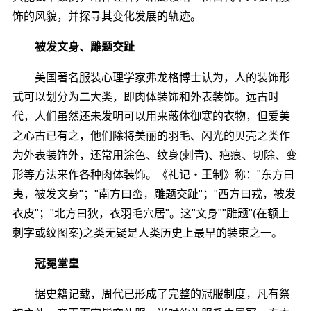
饰的风貌，并探寻其变化发展的轨迹。
被发文身、雕题交趾
美国著名服装心理学家弗龙格博士认为，人的装饰形
式可以划分为二大类，即肉体装饰和外表装饰。远古时
代，人们虽然还未发明可以用来蔽体御寒的衣物，但爱美
之心古已有之，他们除将美丽的羽毛、闪光的贝壳之类作
为外表装饰外，还常用涂色、纹身(刺青)、疤痕、切除、变
形等方法来作各种肉体装饰。《礼记・王制》称："东方曰
夷，被发文身"；"南方曰蛮，雕题交趾"；"西方曰戎，被发
衣皮"；"北方曰狄，衣羽毛穴居"。这"文身""雕题"(在额上
刺字或纹图案)之类无疑是人类历史上最早的装束之一。
冠冕堂皇
据史籍记载，周代已形成了完整的冠服制度，凡有祭