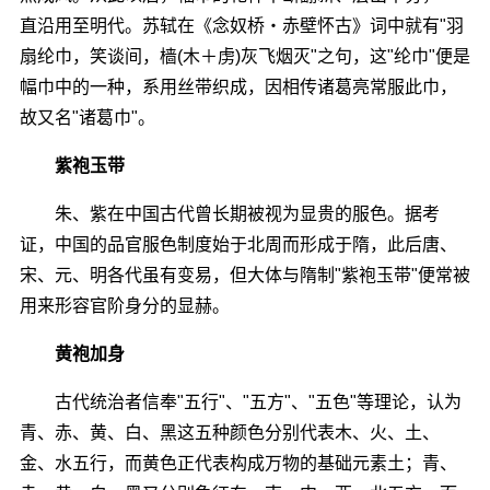
直沿用至明代。苏轼在《念奴桥・赤壁怀古》词中就有"羽
扇纶巾，笑谈间，樯(木＋虏)灰飞烟灭"之句，这"纶巾"便是
幅巾中的一种，系用丝带织成，因相传诸葛亮常服此巾，
故又名"诸葛巾"。
紫袍玉带
朱、紫在中国古代曾长期被视为显贵的服色。据考
证，中国的品官服色制度始于北周而形成于隋，此后唐、
宋、元、明各代虽有变易，但大体与隋制"紫袍玉带"便常被
用来形容官阶身分的显赫。
黄袍加身
古代统治者信奉"五行"、"五方"、"五色"等理论，认为
青、赤、黄、白、黑这五种颜色分别代表木、火、土、
金、水五行，而黄色正代表构成万物的基础元素土；青、