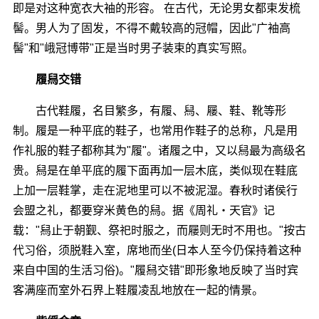
即是对这种宽衣大袖的形容。 在古代，无论男女都束发梳
髻。男人为了固发，不得不戴较高的冠帽，因此"广袖高
髻"和"峨冠博带"正是当时男子装束的真实写照。
履舄交错
古代鞋履，名目繁多，有履、舄、屦、鞋、靴等形
制。履是一种平底的鞋子，也常用作鞋子的总称，凡是用
作礼服的鞋子都称其为"履"。诸履之中，又以舄最为高级名
贵。舄是在单平底的履下面再加一层木底，类似现在鞋底
上加一层鞋掌，走在泥地里可以不被泥湿。春秋时诸侯行
会盟之礼，都要穿米黄色的舄。据《周礼・天官》记
载："舄止于朝觐、祭祀时服之，而屦则无时不用也。"按古
代习俗，须脱鞋入室，席地而坐(日本人至今仍保持着这种
来自中国的生活习俗)。"履舄交错"即形象地反映了当时宾
客满座而室外石界上鞋履凌乱地放在一起的情景。