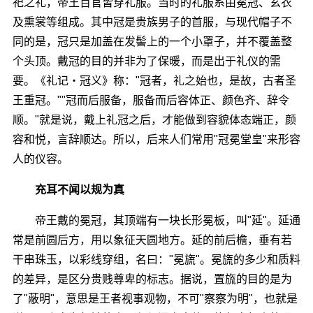
祀之礼，帝王百官皆穿礼服。当时的礼服系由冕冠、玄衣
及熏裳等组成。其中冠是贵族男子的首服，与现代帽子不
同的是，冠只是加盖在发髻上的一个小罩子，并不覆盖整
个头顶。戴冠的目的并非为了保暖，而是出于礼仪的需
要。《礼记・冠义》称："冠者，礼之始也，是故，古者圣
王重冠。""冠而后服备，服备而后容体正、颜色齐、辞令
顺。"就是说，戴上礼冠之后，才能做到容貌体态端正，颜
容和悦，言辞顺达。所以，后来人们常用"冠冕堂皇"来形容
人的仪容。
充耳不闻以规为真
帝王戴的冕冠，其顶端有一块长形冕板，叫"延"。延通
常是前圆后方，用以象征天圆地方。延的前后檐，垂有若
干串珠玉，以彩线穿组，名曰："冕旒"。冕旒的多少和质料
的差异，是区分贵贱尊卑的标志。据说，置旒的目的是为
了"蔽明"，意思是王者视事观物，不可"察察为明"，也就是