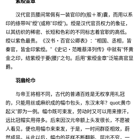
紫绶金章
汉代官员腰间常佩有一装官印的(般＋革)囊，而用以系
印的绦带叫"绶"(或称"印绶")。绶是汉代官员权力的象征，
以其纺织的稀密、长短和色彩的不同标志着官职的高低。
绶以紫色最贵。《汉书・百官公卿表》："相国、丞相，皆
秦官，皆金印紫绶。"《史记・范睢蔡泽列传》中就有"怀黄
金之印，结紫绶于要(腰)"之句。后用"紫绶金章"泛喻高官显
爵。
羽扇纶巾
与帝王将相不同，古代的普通百姓是无权享用礼冠
的，只能用丝或麻织成的幅巾包头，东汉末年？quot;黄巾
起义"即为一例。幅巾既可束发，劳动时又可以用来擦汗，
远比冠帽实用得多。后来因汉元帝额上头发很长，不愿被
人看见，便也用幅巾来束发，于是，一时间群臣相效，蔚
然成风。从此以后，幅巾的花样不断翻新、层出不穷，一