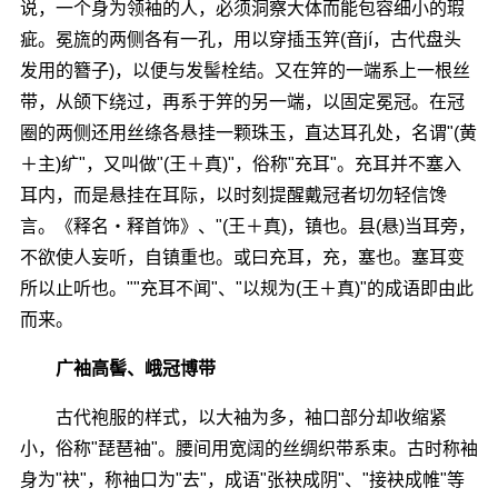
说，一个身为领袖的人，必须洞察大体而能包容细小的瑕
疵。冕旒的两侧各有一孔，用以穿插玉笄(音jí，古代盘头
发用的簪子)，以便与发髻栓结。又在笄的一端系上一根丝
带，从颌下绕过，再系于笄的另一端，以固定冕冠。在冠
圈的两侧还用丝绦各悬挂一颗珠玉，直达耳孔处，名谓"(黄
＋主)纩"，又叫做"(王＋真)"，俗称"充耳"。充耳并不塞入
耳内，而是悬挂在耳际，以时刻提醒戴冠者切勿轻信馋
言。《释名・释首饰》、"(王＋真)，镇也。县(悬)当耳旁，
不欲使人妄听，自镇重也。或曰充耳，充，塞也。塞耳变
所以止听也。""充耳不闻"、"以规为(王＋真)"的成语即由此
而来。
广袖高髻、峨冠博带
古代袍服的样式，以大袖为多，袖口部分却收缩紧
小，俗称"琵琶袖"。腰间用宽阔的丝绸织带系束。古时称袖
身为"袂"，称袖口为"去"，成语"张袂成阴"、"接袂成帷"等