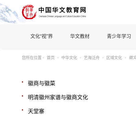
文化“视”界
华文教材
青少年学习
您所在位置 -
首页
-
中华文化
-
艺海泛舟
-
区域文化
-
徽
徽商与徽菜
明清徽州家谱与徽商文化
天堂寨