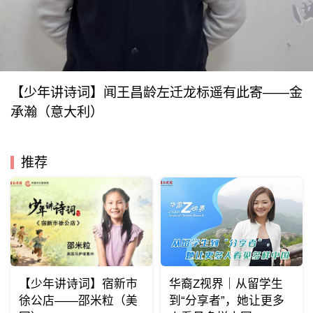
【少年讲诗词】闻王昌龄左迁龙标遥有此寄——金
承瀚（意大利）
推荐
【少年讲诗词】宿新市
华裔Z视界｜从留学生
徐公店——邵米粒（美
到“分享者”，她让更多