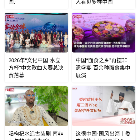
国）
人看见多样中国
2026年“文化中国·水立
中国“面食之乡”再摆非
方杯”中文歌曲大赛总决
遗盛宴 百余种面食集中
赛落幕
展演
喝枸杞水追古装剧 南非
这很中国·国风出海｜委