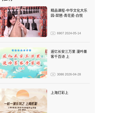
精品课程-中华文化大乐
园-琵琶-青花瓷-白悦
6907
2024-05-14
遥忆长安三万里 漫吟墨
客千百诗 上
3086
2026-04-28
上海灯彩上