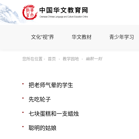
文化“视”界
华文教材
青少年学习
您所在位置 -
首页
-
教学园地
-
幽默一刻
把老师气晕的学生
先吃轮子
七块蛋糕和一支蜡烛
聪明的姑娘