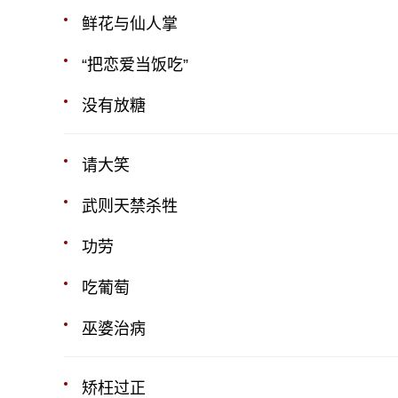
鲜花与仙人掌
“把恋爱当饭吃”
没有放糖
请大笑
武则天禁杀牲
功劳
吃葡萄
巫婆治病
矫枉过正