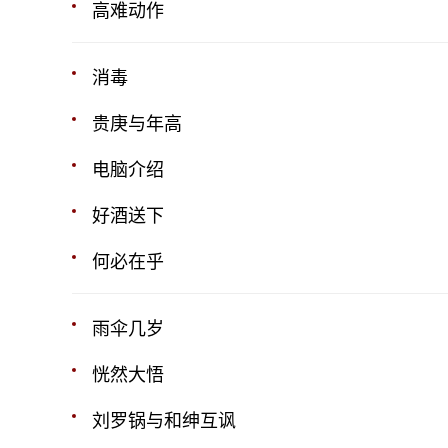
高难动作
消毒
贵庚与年高
电脑介绍
好酒送下
何必在乎
雨伞几岁
恍然大悟
刘罗锅与和绅互讽