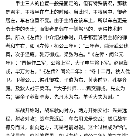
甲士三人的位置一般是固定的，但有特殊情况，那就
是君主、主将坐在车上的时候。当此时，主将居中，御者
居左，车右位置不变。由于主将在该车上，所以车右更是
勇士中的勇士；而御者是偏在一侧驾马的，更得技术超
群。所以《左传》中介绍战争时，几乎都要说明主将的御
者和车右，如《左传・桓公三年》：“三年春，曲沃武公伐
翼，次于泾庭。韩万御戎，梁弘为右。”《左传・闵公元
年》：“晋侯作二军，公将上军，大子申生将下军。赵夙御
戎，毕万为右。”《左传？闵公二年》：“冬十二月，狄人伐
卫。卫穆公……渠孔御戎，子伯为右，黄夷前驱，孔婴齐
殿。及狄人战于荧泽。”“大子帅师……狐突御戎，先友为
右；梁余子养御罕夷，先丹木为右。羊舌大夫为尉。”
车战开始时，战车驶向对方，两方开始交战：先是远
程，射者对攻；战车靠近后，车右用戈矛交战；然后战车
擦身而过，驶向远方，再是弓箭对射。这个过程成为“合”。
合就是交、交战的意思，如《左传・成公二年》的“?之战”