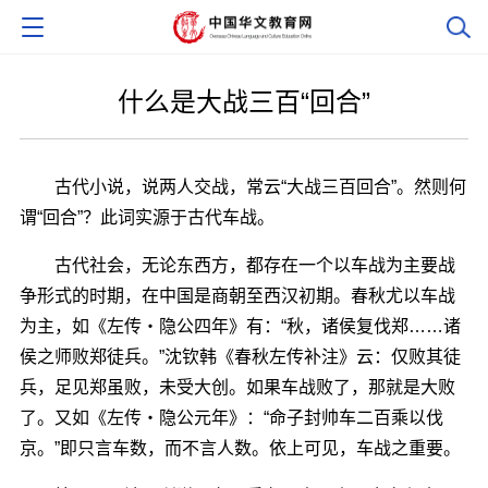
什么是大战三百“回合”
古代小说，说两人交战，常云“大战三百回合”。然则何
谓“回合”？此词实源于古代车战。
古代社会，无论东西方，都存在一个以车战为主要战
争形式的时期，在中国是商朝至西汉初期。春秋尤以车战
为主，如《左传・隐公四年》有：“秋，诸侯复伐郑……诸
侯之师败郑徒兵。”沈钦韩《春秋左传补注》云：仅败其徒
兵，足见郑虽败，未受大创。如果车战败了，那就是大败
了。又如《左传・隐公元年》：“命子封帅车二百乘以伐
京。”即只言车数，而不言人数。依上可见，车战之重要。