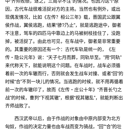
中“齐师败绩，逐之，三周华不注”的情况。也因为这个原
因，古代车战很难活捉对方的主将。当然也有例外，或出
现偶发情况，比如《左传？桓公三年》载，晋国武公跟翼
侯作战，翼侯逃跑，结果“骖?乃止”，就是逃跑途中，御者
不注意，驾车的四匹马中靠边上的马被树枝挂住了，没跑
掉，被活捉了。由此也可见，在车战中，御者是非常重要
的。其重要的原因还有一个：古代车轨是统一的，《左
传・隐公元年》说：“天子七月而葬，同轨毕至。”用“同轨”
来代称天下，就能说明这个问题。在车战时，战车必须循
着前一次的车辙而行，否则就会发生战车对撞、或者“回”的
时候“合”不到一块儿的情况。当逃跑的时候，就不用再循着
前一次的车辙印了，故而《左传・庄公十年》“齐晋长勺之
战”的时候，曹刿“下视其辙”，根据“视其辙乱”，就能判断出
齐师战败了。
西汉武帝以后，由于作战的对象由中原内部变为北方
匈奴，作战的决定力量也由车战而变为骑战，“回”“合”的壮