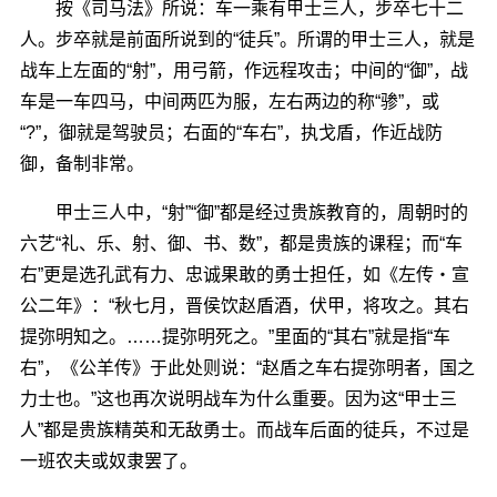
按《司马法》所说：车一乘有甲士三人，步卒七十二
人。步卒就是前面所说到的“徒兵”。所谓的甲士三人，就是
战车上左面的“射”，用弓箭，作远程攻击；中间的“御”，战
车是一车四马，中间两匹为服，左右两边的称“骖”，或
“?”，御就是驾驶员；右面的“车右”，执戈盾，作近战防
御，备制非常。
甲士三人中，“射”“御”都是经过贵族教育的，周朝时的
六艺“礼、乐、射、御、书、数”，都是贵族的课程；而“车
右”更是选孔武有力、忠诚果敢的勇士担任，如《左传・宣
公二年》：“秋七月，晋侯饮赵盾酒，伏甲，将攻之。其右
提弥明知之。……提弥明死之。”里面的“其右”就是指“车
右”，《公羊传》于此处则说：“赵盾之车右提弥明者，国之
力士也。”这也再次说明战车为什么重要。因为这“甲士三
人”都是贵族精英和无敌勇士。而战车后面的徒兵，不过是
一班农夫或奴隶罢了。