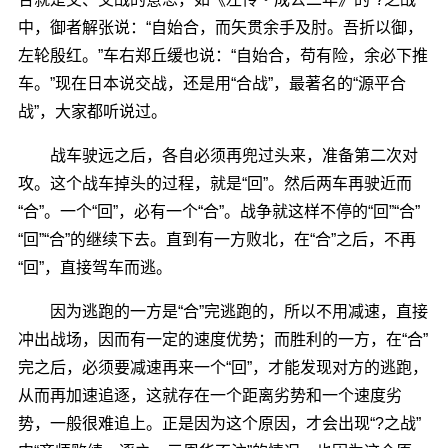
中，御者解张说：“自始合，而矢贯余手及肘。吾折以御，
左轮殷红。”车右郑丘缓也说：“自始合，苟有险，余必下推
车。”现在日本说交战，还是用“合战”，最著名的“源平合
战”，大家都听说过。
战车驶远之后，各自必须再兜过头来，准备第二次对
攻。这个战车掉头的过程，就是“回”。然后两车再驶近而
“合”。一个“回”，必有一个“合”。战争就这样不停的“回”“合”
“回”“合”的继续下去。直到有一方败北，在“合”之后，不再
“回”，直接驾车而逃。
因为逃跑的一方是“合”完逃跑的，所以不用减速，直接
冲出战场，因而有一定的速度优势；而胜利的一方，在“合”
完之后，必须要减速再来一个“回”，才能发现对方的逃跑，
从而再加速追逐，这就存在一个距离劣势和一个速度劣
势，一般很难追上。正是因为这个原因，才会出现“?之战”