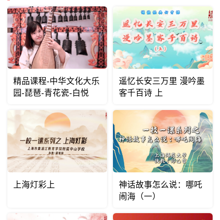
精品课程-中华文化大乐
遥忆长安三万里 漫吟墨
园-琵琶-青花瓷-白悦
客千百诗 上
上海灯彩上
神话故事怎么说：哪吒
闹海（一）