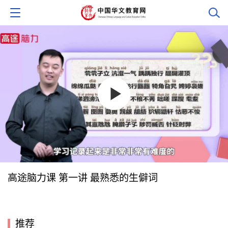
高途脑力课 第一讲 最熟悉的生僻词
推荐