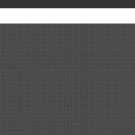
课程:
第一节课 (55分钟)
(本节课重点：词汇输入、课文初解、细节深挖)
环节一：热身与导入 (Warm-up & Lead-in) (5 分钟)