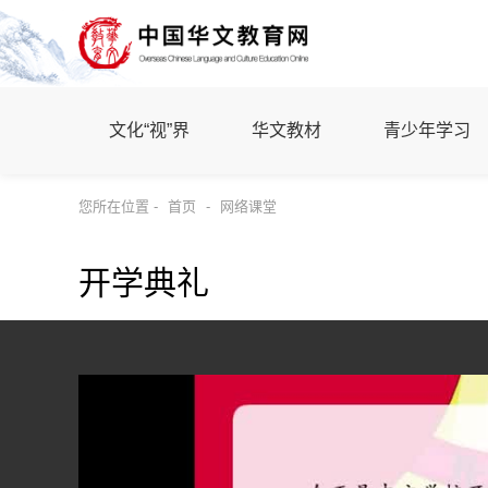
文化“视”界
华文教材
青少年学习
您所在位置 -
首页
-
网络课堂
开学典礼