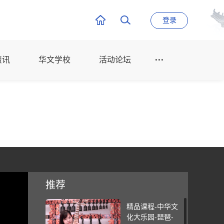
登录
资讯
华文学校
活动论坛
推荐
精品课程-中华文
化大乐园-琵琶-