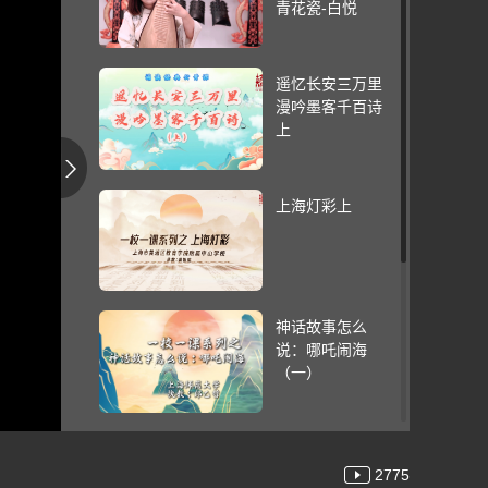
青花瓷-白悦
遥忆长安三万里
漫吟墨客千百诗
上
上海灯彩上
神话故事怎么
说：哪吒闹海
（一）
《团扇舞》上集
2775