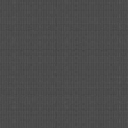
模式，致力于推动中文在国际上的推广与普及，
为中外文化交流搭建桥梁。
推荐
精品课程-中华文化大乐
园-琵琶-青花瓷-白悦
6890
2024-05-14
遥忆长安三万里 漫吟墨
客千百诗 上