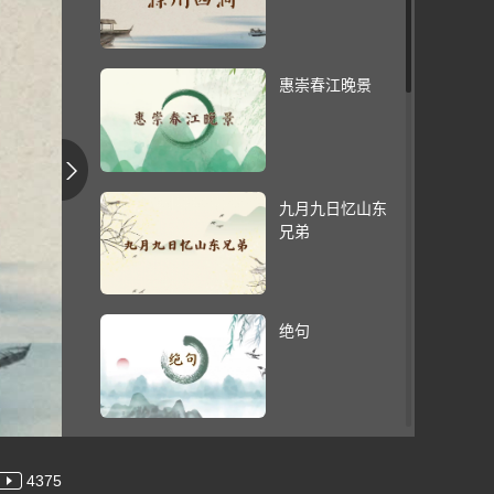
惠崇春江晚景
九月九日忆山东
兄弟
绝句
清明
4375