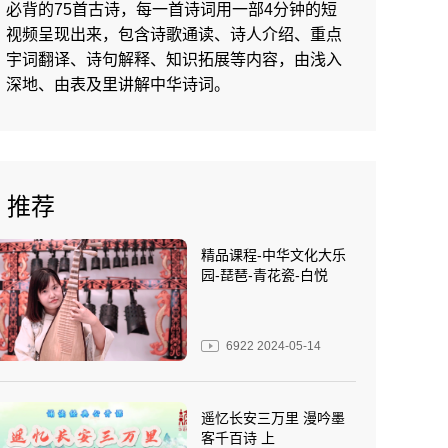
必背的75首古诗，每一首诗词用一部4分钟的短
视频呈现出来，包含诗歌通读、诗人介绍、重点
宇词翻译、诗句解释、知识拓展等内容，由浅入
饮湖上初晴后雨
深地、由表及里讲解中华诗词。
忆江南
推荐
精品课程-中华文化大乐
园-琵琶-青花瓷-白悦
元日
6922
2024-05-14
早发白帝城
遥忆长安三万里 漫吟墨
客千百诗 上