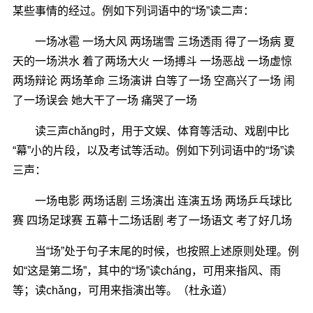
某些事情的经过。例如下列词语中的“场”读二声：
一场冰雹 一场大风 两场瑞雪 三场透雨 得了一场病 夏
天的一场洪水 着了两场大火 一场搏斗 一场恶战 一场虚惊
两场辩论 两场革命 三场演讲 白等了一场 空高兴了一场 闹
了一场误会 她大干了一场 痛哭了一场
读三声chǎng时，用于文娱、体育等活动、戏剧中比
“幕”小的片段，以及考试等活动。例如下列词语中的“场”读
三声：
一场电影 两场话剧 三场演出 连演五场 两场乒乓球比
赛 四场足球赛 五幕十二场话剧 考了一场语文 考了好几场
当“场”处于句子末尾的时候，也按照上述原则处理。例
如“这是第二场”，其中的“场”读cháng，可用来指风、雨
等；读chǎng，可用来指演出等。（杜永道）